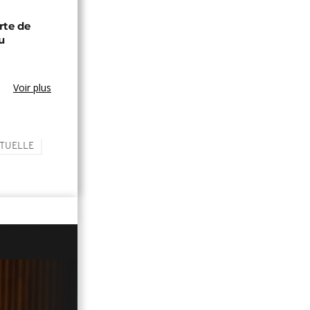
rte de
u
Voir plus
RTUELLE