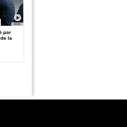
00:42
é par
de la