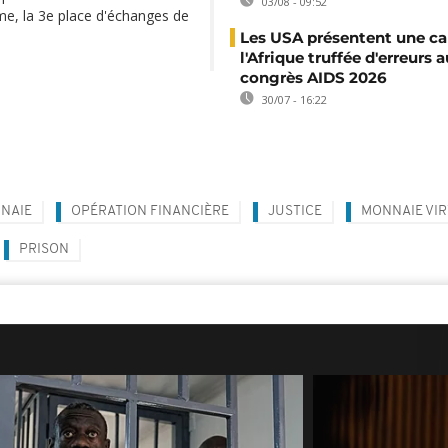
03/08 - 09:52
lume, la 3e place d'échanges de
Les USA présentent une ca
l'Afrique truffée d'erreurs a
congrès AIDS 2026
30/07 - 16:22
NAIE
OPÉRATION FINANCIÈRE
JUSTICE
MONNAIE VI
PRISON