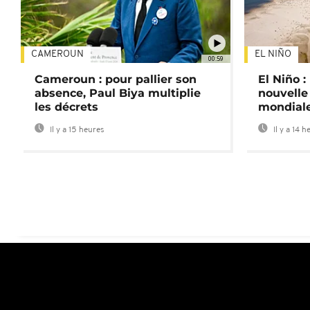
CAMEROUN
EL NIÑO
00:59
Cameroun : pour pallier son
El Niño 
absence, Paul Biya multiplie
nouvelle
les décrets
mondial
Il y a 15 heures
Il y a 14 h