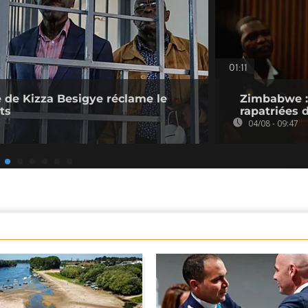
01:11
 de Kizza Besigye réclame le
Zimbabwe : 
ts
rapatriées
04/08 - 09:47