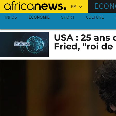
Passer
ECON
au
contenu
INFOS
ECONOMIE
SPORT
CULTURE
principal
USA : 25 ans
Fried, "roi d