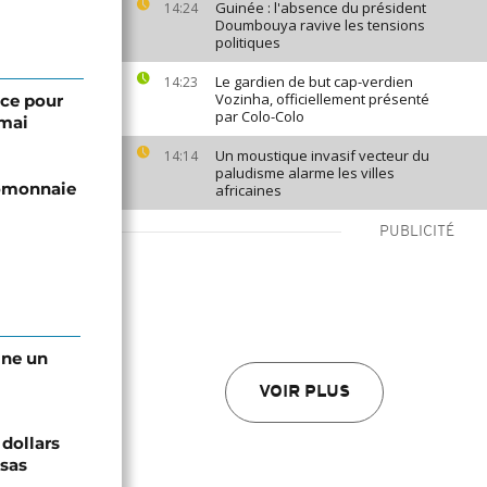
Guinée : l'absence du président
14:24
Doumbouya ravive les tensions
politiques
Le gardien de but cap-verdien
14:23
Vozinha, officiellement présenté
nce pour
par Colo-Colo
 mai
Un moustique invasif vecteur du
14:14
paludisme alarme les villes
tomonnaie
africaines
PUBLICITÉ
gne un
VOIR PLUS
 dollars
isas