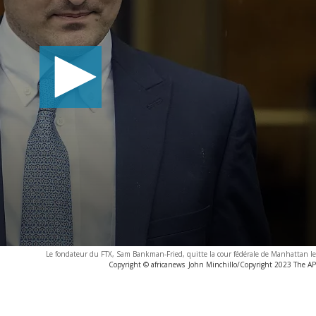
Le fondateur du FTX, Sam Bankman-Fried, quitte la cour fédérale de Manhattan le
Copyright © africanews
John Minchillo/Copyright 2023 The AP. 