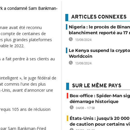
 York a condamné Sam Bankman-
ARTICLES CONNEXES
Nigeria : le procès de Bina
naie avait été reconnu
blanchiment reporté au 17
e compte de centaines de
e des plus grandes plateformes
13/08/2024
able le 2022.
Le Kenya suspend la cryp
Worldcoin
a fait perdre à ses clients au
13/08/2024
elligent », le juge fédéral de
t commis l'une des plus
SUR LE MÊME PAYS
ts-Unis, avant d'annoncer une
Box-office : Spider-Man si
démarrage historique
04/08 - 17:58
requis 105 ans de réclusion
États-Unis : jusqu'à 20 000
de caution pour certains v
ée par Sam Bankman-Fried