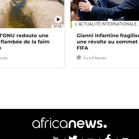
L'ACTUALITÉ INTERNATIONALE
01:14
: l'ONU redoute une
Gianni Infantino fragilis
 flambée de la faim
une révolte au sommet 
e
FIFA
eures
Il y a 9 heures