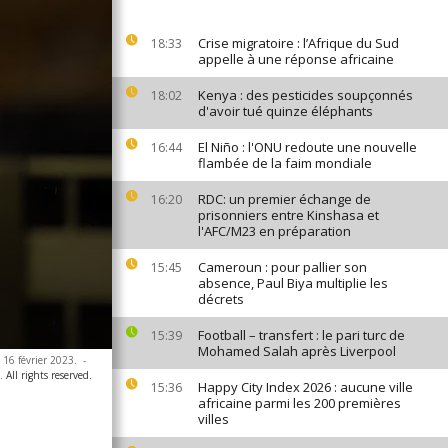
Crise migratoire : l’Afrique du Sud
18:33
appelle à une réponse africaine
Kenya : des pesticides soupçonnés
18:02
d'avoir tué quinze éléphants
El Niño : l'ONU redoute une nouvelle
16:44
flambée de la faim mondiale
RDC: un premier échange de
16:20
prisonniers entre Kinshasa et
l'AFC/M23 en préparation
Cameroun : pour pallier son
15:45
absence, Paul Biya multiplie les
décrets
Football – transfert : le pari turc de
15:39
Mohamed Salah après Liverpool
 16 février 2023.
-
All rights reserved.
Happy City Index 2026 : aucune ville
15:36
africaine parmi les 200 premières
villes