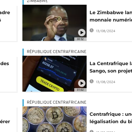
ZIMBABWE
adre
Le Zimbabwe la
s
monnaie numéri
es
adossée à l’or
13/08/2024
00:52
RÉPUBLIQUE CENTRAFRICAINE
 des
La Centrafrique l
Sango, son proje
cryptomonnaie
13/08/2024
01:02
RÉPUBLIQUE CENTRAFRICAINE
Centrafrique : un
érer
légalisation du b
en
qui rend perplex