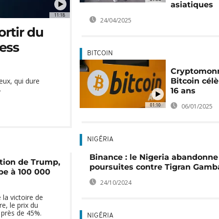
asiatiques
11:18
24/04/2025
ortir du
ness
BITCOIN
Cryptomonna
Bitcoin cél
ieux, qui dure
.
16 ans
01:10
06/01/2025
NIGÉRIA
Binance : le Nigeria abandonne
ction de Trump,
poursuites contre Tigran Gamb
pe à 100 000
24/10/2024
la victoire de
, le prix du
 près de 45%.
NIGÉRIA