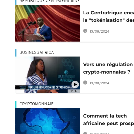
RÉPUBLIQUE CENTRAFRICAINE
La Centrafrique enc
la "tokénisation" de
ressources naturell
13/08/2024
BUSINESS AFRICA
Vers une régulation
crypto-monnaies ?
[Business Africa]
13/08/2024
11:36
CRYPTOMONNAIE
Comment la tech
africaine peut prosp
- et pas seulement 