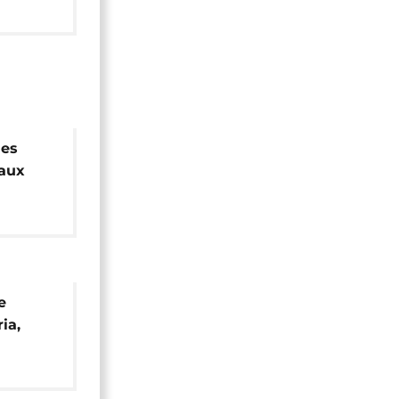
les
 aux
e
ia,