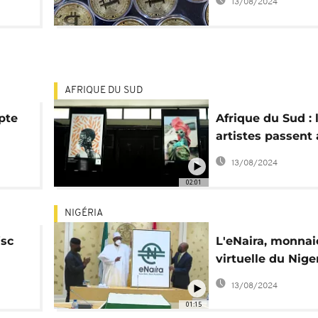
13/08/2024
AFRIQUE DU SUD
pte
Afrique du Sud : 
artistes passent
NFT
13/08/2024
02:01
NIGÉRIA
isc
L'eNaira, monnai
virtuelle du Niger
enfin lancée
13/08/2024
01:15