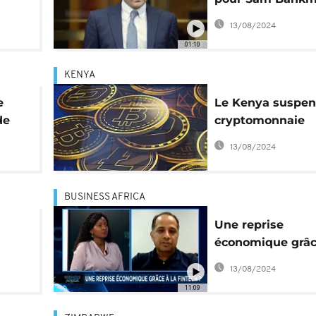
t et
Fried, "roi de la
13/08/2024
cryptomonnaie"
01:10
KENYA
e
Le Kenya suspen
de
cryptomonnaie
Worldcoin
13/08/2024
BUSINESS AFRICA
Une reprise
économique grâc
FinTech ? [Busin
13/08/2024
Africa]
11:09