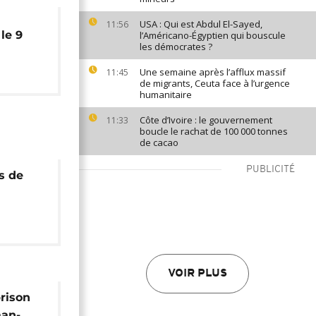
USA : Qui est Abdul El-Sayed,
11:56
le 9
l’Américano-Égyptien qui bouscule
les démocrates ?
Une semaine après l’afflux massif
11:45
de migrants, Ceuta face à l’urgence
humanitaire
Côte d’Ivoire : le gouvernement
11:33
boucle le rachat de 100 000 tonnes
de cacao
PUBLICITÉ
ès de
orté au
VOIR PLUS
prison
an-