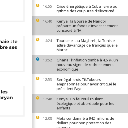
Crise énergétique à Cuba : vivre au
16:55
rythme des coupures d'électricité
Kenya : la Bourse de Nairobi
16:40
prépare un fonds d’investissement
consacré à l’IA
Tourisme : au Maghreb, la Tunisie
14:24
ie : le
attire davantage de français que le
èbre ses
Maroc
Ghana : l’inflation tombe à 4,6 %, un
13:52
nouveau signe de redressement
économique
Sénégal : trois TikTokeurs
12:53
emprisonnés pour avoir critiqué le
président Faye
 les
aryan
Kenya : un fauteuil roulant
12:48
écologique et abordable pour les
enfants
Meta condamné à 942 millions de
12:08
dollars pour non protection des
mineurs