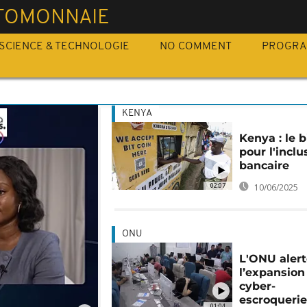
TOMONNAIE
SCIENCE & TECHNOLOGIE
NO COMMENT
PROGR
KENYA
Kenya : le b
pour l'inclu
bancaire
02:07
10/06/2025
ONU
L'ONU alert
l’expansion
cyber-
escroqueri
01:04