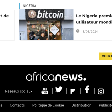
NIGÉRIA
t de
Le Nigeria premi
utilisateur mond
ia
cryptomonnaies
13/08/2024
VOIR 
Réseaux sociaux
ns
Contacts
Politique de Cookie
Distribution
Publicit