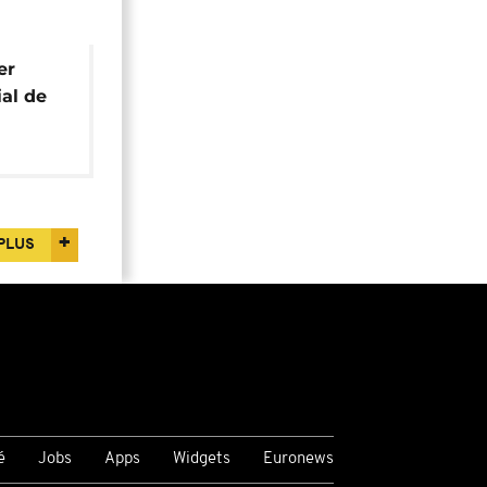
er
ial de
PLUS
é
Jobs
Apps
Widgets
Euronews