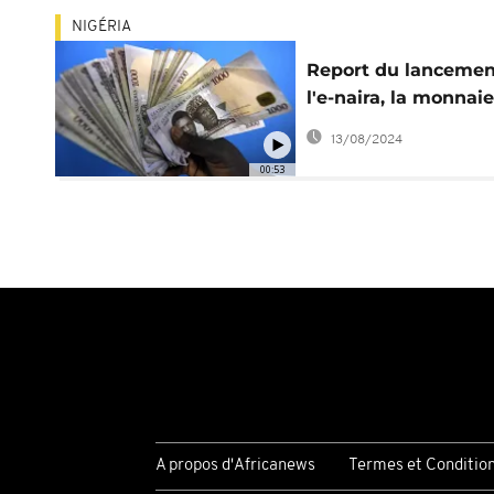
NIGÉRIA
Report du lancemen
l'e-naira, la monnaie
numérique du Niger
13/08/2024
00:53
A propos d'Africanews
Termes et Conditio