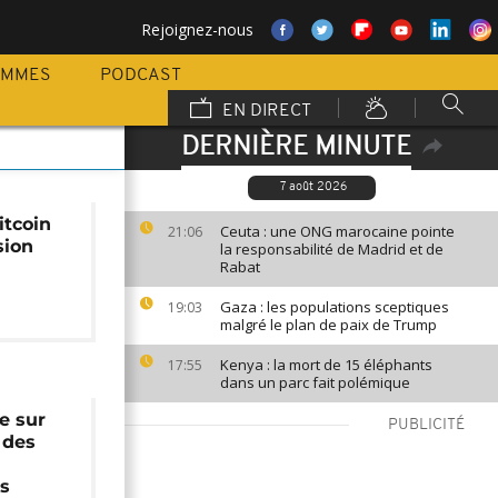
Rejoignez-nous
AMMES
PODCAST
EN DIRECT
DERNIÈRE MINUTE
7 août 2026
itcoin
Ceuta : une ONG marocaine pointe
21:06
sion
la responsabilité de Madrid et de
Rabat
Gaza : les populations sceptiques
19:03
malgré le plan de paix de Trump
Kenya : la mort de 15 éléphants
17:55
dans un parc fait polémique
e sur
PUBLICITÉ
 des
es