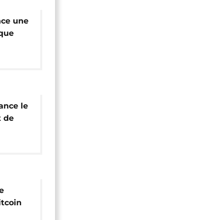
nce une
que
ance le
t de
e
itcoin
e