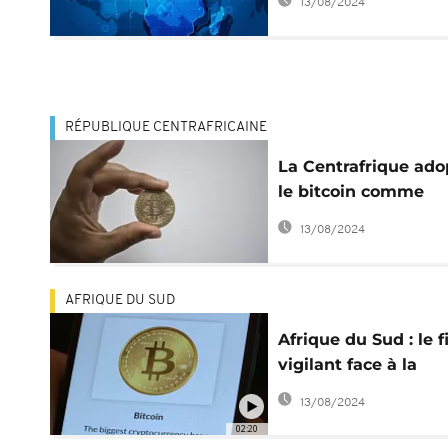
13/08/2024
légalisant le bitcoin
RÉPUBLIQUE CENTRAFRICAINE
La Centrafrique ado
le bitcoin comme
monnaie légale
13/08/2024
AFRIQUE DU SUD
Afrique du Sud : le f
vigilant face à la
montée des
13/08/2024
cryptomonnaies
02:20