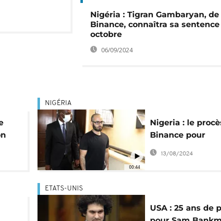
Nigéria : Tigran Gambaryan, de
Binance, connaîtra sa sentence 
octobre
06/09/2024
NIGÉRIA
e
Nigeria : le proc
on
Binance pour
tobre
blanchiment rep
13/08/2024
17 mai
00:44
ETATS-UNIS
USA : 25 ans de 
pour Sam Bankm