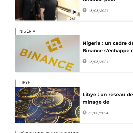
blanchiment d'argen
13/08/2024
évasion fiscale
00:41
NIGÉRIA
Nigeria : un cadre d
Binance s'échappe 
garde à vue pour
13/08/2024
blanchiment
LIBYE
Libye : un réseau de
minage de
cryptomonnaies
13/08/2024
démantelé