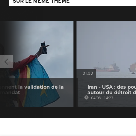
SUR LE MÊME THÈME
01:00
nnent la validation de la
Iran - USA : des p
e mandat
autour du détroit
04/08 - 14:23