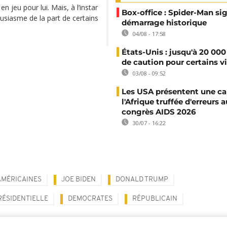
n jeu pour lui. Mais, à l’instar
Box-office : Spider-Man si
usiasme de la part de certains
démarrage historique
04/08 - 17:58
États-Unis : jusqu'à 20 000
de caution pour certains v
03/08 - 09:52
Les USA présentent une ca
l'Afrique truffée d'erreurs a
congrès AIDS 2026
30/07 - 16:22
AMÉRICAINES
JOE BIDEN
DONALD TRUMP
RÉSIDENTIELLE
DEMOCRATES
RÉPUBLICAIN