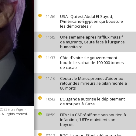
USA : Qui est Abdul El-Sayed,
11:56
l’Américano-Égyptien qui bouscule
les démocrates ?
Une semaine après l’afflux massif
11:45
de migrants, Ceuta face à l’urgence
humanitaire
Côte d’Ivoire : le gouvernement
11:33
boucle le rachat de 100 000 tonnes
de cacao
Ceuta : le Maroc promet d’aider au
11:16
retour des mineurs, le bilan monte à
80 morts
L’Ouganda autorise le déploiement
10:43
de troupes à Gaza
 2023 à Las Vegas
-
All rights reserved.
FIFA : La CAF réaffirme son soutien à
08:59
Infantino, l’UEFA maintient son
boycott
RDC : la peur d’Ebola détourne les
07:17