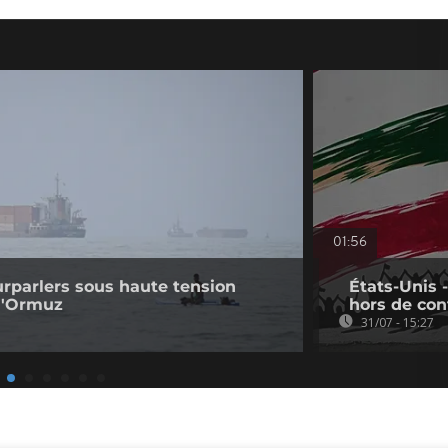
01:56
ourparlers sous haute tension
États-Unis 
 d'Ormuz
hors de con
31/07 - 15:27