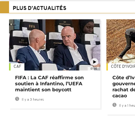
PLUS D'ACTUALITÉS
CAF
CÔTE D'IVOI
01:00
FIFA : La CAF réaffirme son
Côte d’Ivo
soutien à Infantino, l’UEFA
gouverne
maintient son boycott
rachat d
cacao
Il y a 3 heures
Il y a 1 he