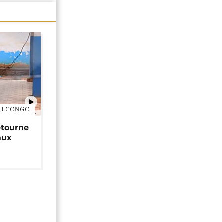
DU CONGO
01:34
étourne
aux