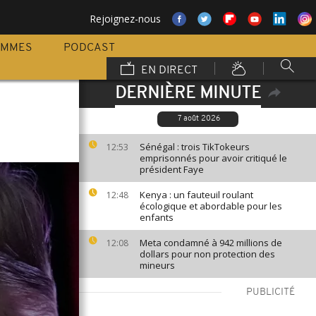
Rejoignez-nous
AMMES
PODCAST
EN DIRECT
DERNIÈRE MINUTE
7 août 2026
Sénégal : trois TikTokeurs
12:53
emprisonnés pour avoir critiqué le
président Faye
Kenya : un fauteuil roulant
12:48
écologique et abordable pour les
enfants
Meta condamné à 942 millions de
12:08
dollars pour non protection des
mineurs
PUBLICITÉ