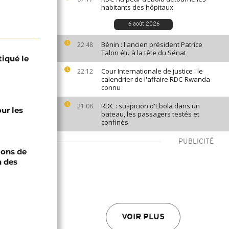
habitants des hôpitaux
6 août 2026
Bénin : l'ancien président Patrice
22:48
Talon élu à la tête du Sénat
tiqué le
Cour Internationale de justice : le
22:12
calendrier de l'affaire RDC-Rwanda
connu
RDC : suspicion d'Ebola dans un
21:08
ur les
bateau, les passagers testés et
confinés
PUBLICITÉ
ions de
n des
VOIR PLUS