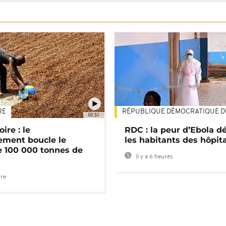
RE
RÉPUBLIQUE DÉMOCRATIQUE 
00:51
ire : le
RDC : la peur d’Ebola d
ment boucle le
les habitants des hôpit
e 100 000 tonnes de
Il y a 6 heures
ure