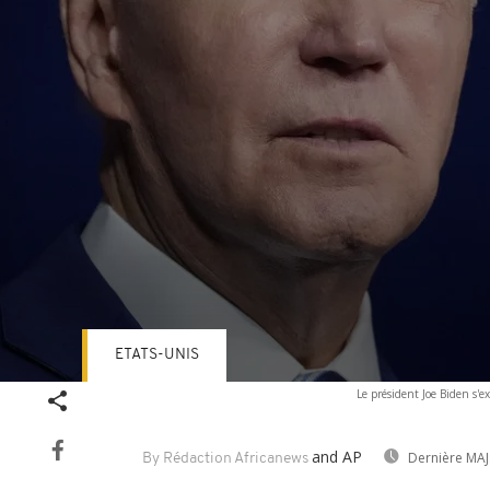
ETATS-UNIS
Volume
Le président Joe Biden s'e
90%
and AP
Dernière MAJ
By Rédaction Africanews