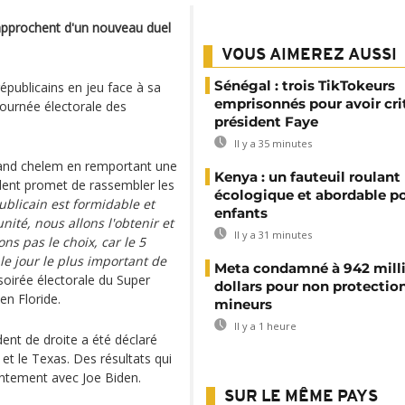
approchent d'un nouveau duel
VOUS AIMEREZ AUSSI
Sénégal : trois TikTokeurs
publicains en jeu face à sa
emprisonnés pour avoir cri
journée électorale des
président Faye
Il y a 35 minutes
rand chelem en remportant une
Kenya : un fauteuil roulant
sident promet de rassembler les
écologique et abordable po
ublicain est formidable et
enfants
ité, nous allons l'obtenir et
Il y a 31 minutes
ns pas le choix, car le 5
e jour le plus important de
Meta condamné à 942 mill
 soirée électorale du Super
dollars pour non protectio
n Floride.
mineurs
Il y a 1 heure
dent de droite a été déclaré
 et le Texas. Des résultats qui
rontement avec Joe Biden.
SUR LE MÊME PAYS