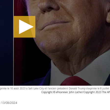
xprime le 10 août 2023 à Salt Lake City et l'ancien président Donald Trump s'exprime le 8 juillet
Copyright © africanews
John Locher/Copyright 2023 The AP. 
:
13/08/2024