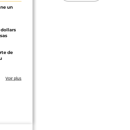
gne un
 dollars
isas
rte de
u
Voir plus