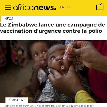
Passer
au
contenu
principal
INFOS
Le Zimbabwe lance une campagne de
vaccination d'urgence contre la polio
ZIMBABWE
Sur cette photo d'archives, un bébé somalien reçoit un vaccin contre la polio au