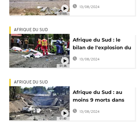
dans l'explosion du
13/08/2024
camion-citerne
01:05
AFRIQUE DU SUD
Afrique du Sud : le
bilan de l'explosion du
camion-citerne passe
13/08/2024
à 15 morts
01:38
AFRIQUE DU SUD
Afrique du Sud : au
moins 9 morts dans
l'explosion d'un
13/08/2024
camion-citerne
01:40