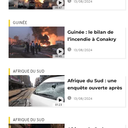
13/08/2024
00:47
GUINÉE
Guinée : le bilan de
l’incendie à Conakry
passe à au moins 18
13/08/2024
morts
00:45
AFRIQUE DU SUD
Afrique du Sud : une
enquête ouverte après
une explosion à
13/08/2024
Johannesburg
01:23
AFRIQUE DU SUD