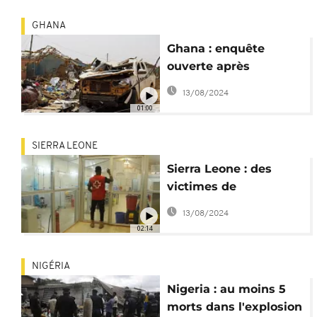
GHANA
Ghana : enquête
ouverte après
l'explosion meurtrière
13/08/2024
d'un camion
01:00
SIERRA LEONE
Sierra Leone : des
victimes de
l'explosion toujours en
13/08/2024
soins intensifs
02:14
NIGÉRIA
Nigeria : au moins 5
morts dans l'explosion