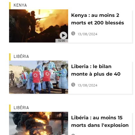
KENYA
Kenya : au moins 2
morts et 200 blessés
dans une explosion à
13/08/2024
Nairobi
02:00
LIBÉRIA
Liberia : le bilan
monte à plus de 40
morts dans l'explosion
13/08/2024
du camion citerne
LIBÉRIA
Libéria : au moins 15
morts dans l'explosion
d'un camion-citerne