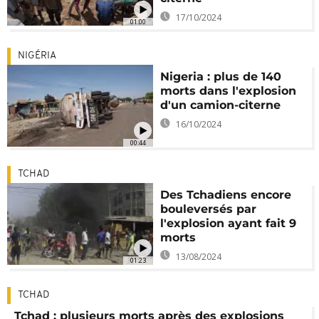
17/10/2024
01:00
NIGÉRIA
Nigeria : plus de 140
morts dans l'explosion
d'un camion-citerne
16/10/2024
00:44
TCHAD
Des Tchadiens encore
bouleversés par
l'explosion ayant fait 9
morts
13/08/2024
01:23
TCHAD
Tchad : plusieurs morts après des explosions