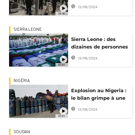
d'une bouteille de gaz
13/08/2024
00:56
SIERRA LEONE
Sierra Leone : des
dizaines de personnes
enterrées après
13/08/2024
l'explosion
01:01
NIGÉRIA
Explosion au Nigeria :
le bilan grimpe à une
vingtaine de morts
13/08/2024
01:01
SOUDAN