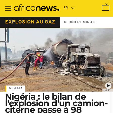
Passer
au
contenu
principal
EXPLOSION AU GAZ
DERNIÈRE MINUTE
NIGÉRIA
00:41
Nigéria : le bilan de
l'explosion d'un camion-
citerne passe à 98