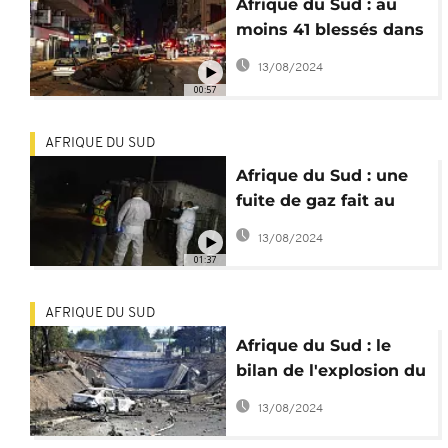
Afrique du Sud : au
moins 41 blessés dans
une "mystérieuse
13/08/2024
explosion"
00:57
AFRIQUE DU SUD
Afrique du Sud : une
fuite de gaz fait au
moins 16 morts à
13/08/2024
Johannesburg
01:37
AFRIQUE DU SUD
Afrique du Sud : le
bilan de l'explosion du
camion-citerne monte
13/08/2024
à 34 morts