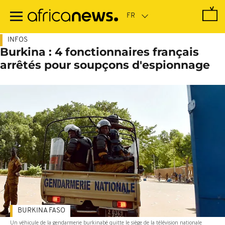
Passer
au
contenu
principal
INFOS
Burkina : 4 fonctionnaires français
arrêtés pour soupçons d'espionnage
BURKINA FASO
Un véhicule de la gendarmerie burkinabé quitte le siège de la télévision nationale