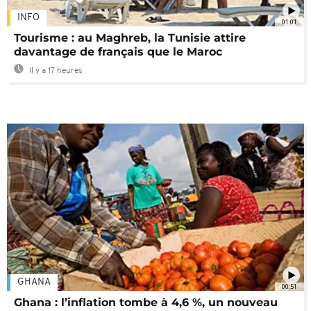
INFO
01:01
Tourisme : au Maghreb, la Tunisie attire
davantage de français que le Maroc
Il y a 17 heures
GHANA
00:51
Ghana : l’inflation tombe à 4,6 %, un nouveau