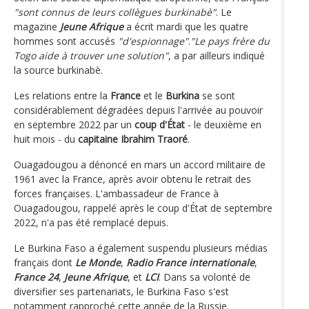
"sont connus de leurs collègues burkinabè"
. Le
magazine
Jeune Afrique
a écrit mardi que les quatre
hommes sont accusés
"d'espionnage"
.
"Le pays frère du
Togo aide à trouver une solution"
, a par ailleurs indiqué
la source burkinabè.
Les relations entre la
France
et le
Burkina
se sont
considérablement dégradées depuis l'arrivée au pouvoir
en septembre 2022 par un
coup d'État
- le deuxième en
huit mois - du
capitaine Ibrahim Traoré
.
Ouagadougou a dénoncé en mars un accord militaire de
1961 avec la France, après avoir obtenu le retrait des
forces françaises. L'ambassadeur de France à
Ouagadougou, rappelé après le coup d'État de septembre
2022, n'a pas été remplacé depuis.
Le Burkina Faso a également suspendu plusieurs médias
français dont
Le Monde
,
Radio France internationale
,
France 24
,
Jeune Afrique
, et
LCI
. Dans sa volonté de
diversifier ses partenariats, le Burkina Faso s'est
notamment rapproché cette année de la Russie.