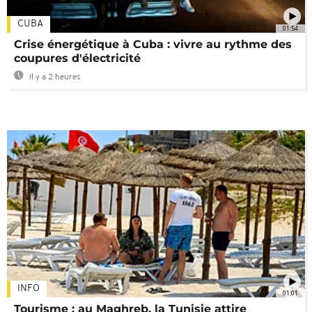
CUBA
01:54
Crise énergétique à Cuba : vivre au rythme des
coupures d'électricité
Il y a 2 heures
INFO
01:01
Tourisme : au Maghreb, la Tunisie attire