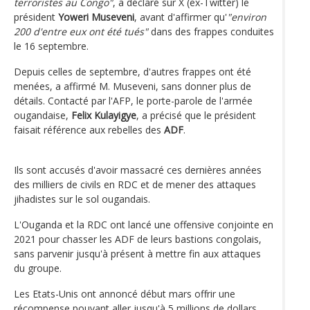
terroristes au Congo"
, a déclaré sur X (ex-Twitter) le
président
Yoweri Museveni
, avant d'affirmer qu'
"environ
200 d'entre eux ont été tués"
dans des frappes conduites
le 16 septembre.
Depuis celles de septembre, d'autres frappes ont été
menées, a affirmé M. Museveni, sans donner plus de
détails. Contacté par l'AFP, le porte-parole de l'armée
ougandaise,
Felix Kulayigye
, a précisé que le président
faisait référence aux rebelles des
ADF
.
Ils sont accusés d'avoir massacré ces dernières années
des milliers de civils en RDC et de mener des attaques
jihadistes sur le sol ougandais.
L'Ouganda et la RDC ont lancé une offensive conjointe en
2021 pour chasser les ADF de leurs bastions congolais,
sans parvenir jusqu'à présent à mettre fin aux attaques
du groupe.
Les Etats-Unis ont annoncé début mars offrir une
récompense pouvant aller jusqu'à 5 millions de dollars