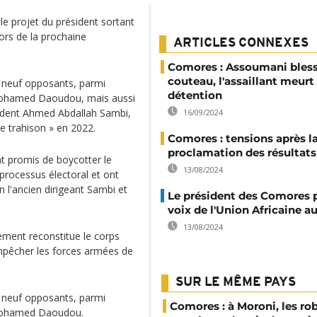
e projet du président sortant
ors de la prochaine
ARTICLES CONNEXES
Comores : Assoumani bles
couteau, l'assaillant meurt
à neuf opposants, parmi
détention
, Mohamed Daoudou, mais aussi
ésident Ahmed Abdallah Sambi,
16/09/2024
e trahison » en 2022.
Comores : tensions après l
proclamation des résultats
nt promis de boycotter le
13/08/2024
processus électoral et ont
n l'ancien dirigeant Sambi et
Le président des Comores p
voix de l'Union Africaine a
13/08/2024
ment reconstitue le corps
empêcher les forces armées de
SUR LE MÊME PAYS
à neuf opposants, parmi
Comores : à Moroni, les ro
, Mohamed Daoudou.