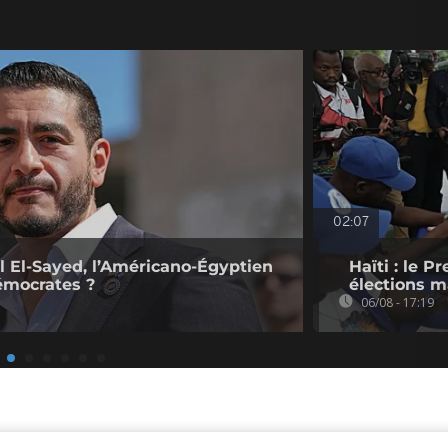
02:07
l El-Sayed, l’Américano-Égyptien
Haïti : le P
émocrates ?
élections ma
06/08 - 17:19