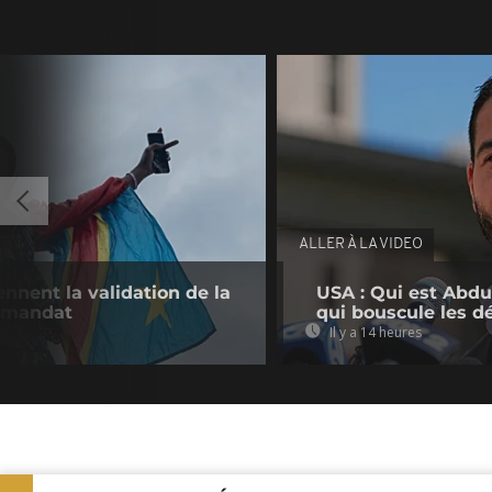
ALLER À LA VIDEO
nnent la validation de la
USA : Qui est Abdu
e mandat
qui bouscule les d
Il y a 14 heures