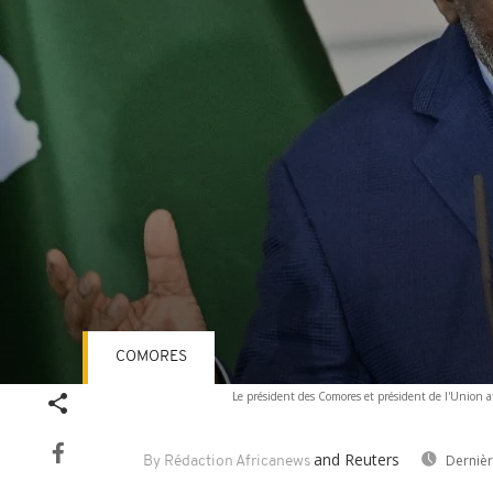
COMORES
Volume
Le président des Comores et président de l'Union a
90%
and Reuters
Dernièr
By Rédaction Africanews