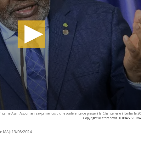
fricaine Azali Assoumani s'exprime lors d'une conférence de presse à la Chancellerie à Berlin le
Copyright © africanews
TOBIAS SCHWAR
e MAJ:
13/08/2024