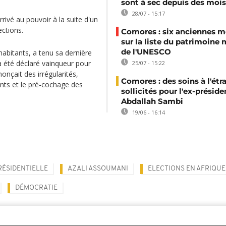
sont à sec depuis des mois
28/07 - 15:17
rrivé au pouvoir à la suite d'un
ections.
Comores : six anciennes 
sur la liste du patrimoine
de l'UNESCO
habitants, a tenu sa dernière
a été déclaré vainqueur pour
25/07 - 15:22
onçait des irrégularités,
Comores : des soins à l'étr
nts et le pré-cochage des
sollicités pour l'ex-préside
Abdallah Sambi
19/06 - 16:14
RÉSIDENTIELLE
AZALI ASSOUMANI
ELECTIONS EN AFRIQUE
DÉMOCRATIE