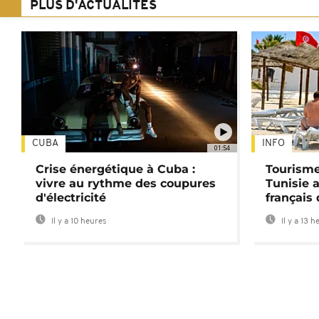
PLUS D'ACTUALITÉS
CUBA
INFO
01:54
Crise énergétique à Cuba :
Tourisme
vivre au rythme des coupures
Tunisie 
d'électricité
français
Il y a 10 heures
Il y a 13 h