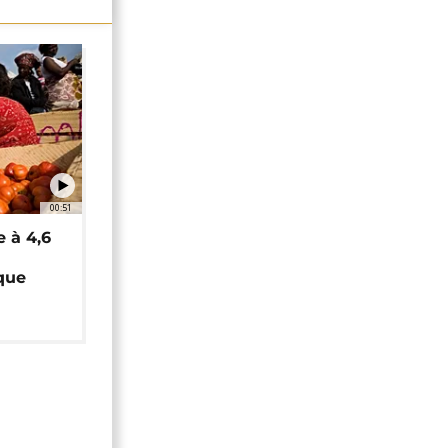
00:51
e à 4,6
que