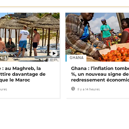
GHANA
01:01
 : au Maghreb, la
Ghana : l’inflation tomb
attire davantage de
%, un nouveau signe de
 que le Maroc
redressement économi
eures
Il y a 14 heures