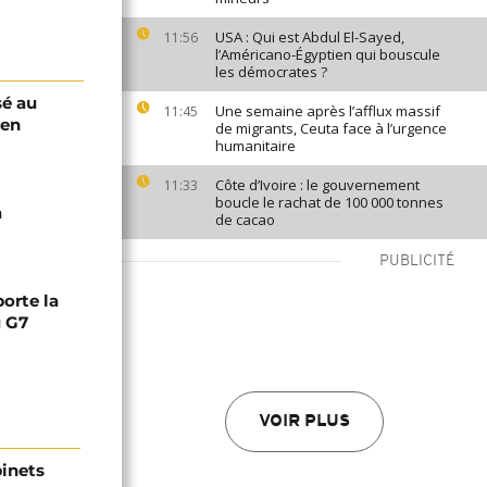
USA : Qui est Abdul El-Sayed,
11:56
l’Américano-Égyptien qui bouscule
les démocrates ?
sé au
Une semaine après l’afflux massif
11:45
 en
de migrants, Ceuta face à l’urgence
humanitaire
Côte d’Ivoire : le gouvernement
11:33
boucle le rachat de 100 000 tonnes
a
de cacao
PUBLICITÉ
orte la
u G7
VOIR PLUS
binets