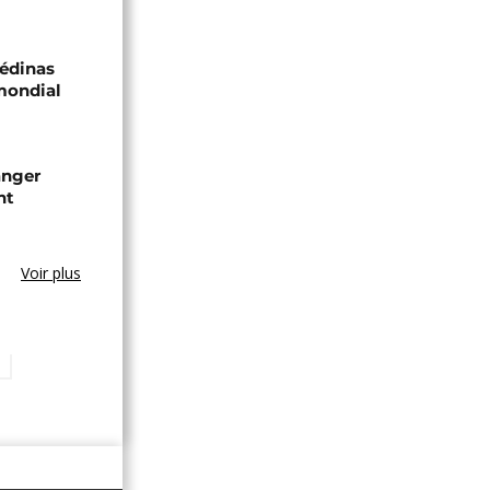
médinas
 mondial
anger
nt
Voir plus