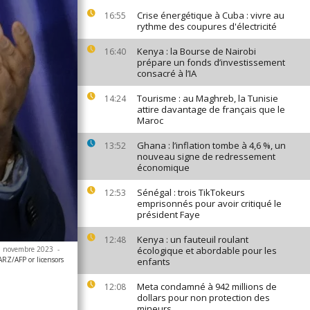
Crise énergétique à Cuba : vivre au
16:55
rythme des coupures d'électricité
Kenya : la Bourse de Nairobi
16:40
prépare un fonds d’investissement
consacré à l’IA
Tourisme : au Maghreb, la Tunisie
14:24
attire davantage de français que le
Maroc
Ghana : l’inflation tombe à 4,6 %, un
13:52
nouveau signe de redressement
économique
Sénégal : trois TikTokeurs
12:53
emprisonnés pour avoir critiqué le
président Faye
Kenya : un fauteuil roulant
12:48
 20 novembre 2023
-
écologique et abordable pour les
Z/AFP or licensors
enfants
Meta condamné à 942 millions de
12:08
dollars pour non protection des
mineurs