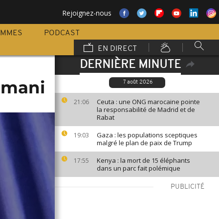
Rejoignez-nous
AMMES
PODCAST
EN DIRECT
DERNIÈRE MINUTE
umani
7 août 2026
Ceuta : une ONG marocaine pointe
21:06
la responsabilité de Madrid et de
Rabat
Gaza : les populations sceptiques
19:03
malgré le plan de paix de Trump
Kenya : la mort de 15 éléphants
17:55
dans un parc fait polémique
PUBLICITÉ