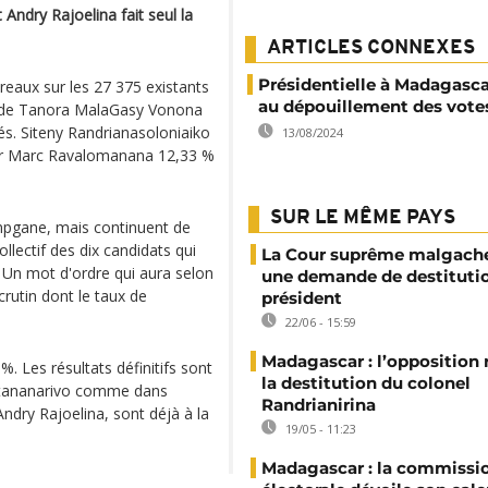
Andry Rajoelina fait seul la
ARTICLES CONNEXES
Présidentielle à Madagascar
reaux sur les 27 375 existants
au dépouillement des vote
dat de Tanora MalaGasy Vonona
és. Siteny Randrianasoloniaiko
13/08/2024
par Marc Ravalomanana 12,33 %
SUR LE MÊME PAYS
mpgane, mais continuent de
collectif des dix candidats qui
La Cour suprême malgache
. Un mot d'ordre qui aura selon
une demande de destituti
rutin dont le taux de
président
22/06 - 15:59
Madagascar : l’opposition
%. Les résultats définitifs sont
la destitution du colonel
Antananarivo comme dans
Randrianirina
 Andry Rajoelina, sont déjà à la
19/05 - 11:23
Madagascar : la commissi