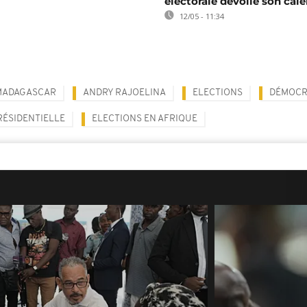
électorale dévoile son cale
12/05 - 11:34
MADAGASCAR
ANDRY RAJOELINA
ELECTIONS
DÉMOCR
RÉSIDENTIELLE
ELECTIONS EN AFRIQUE