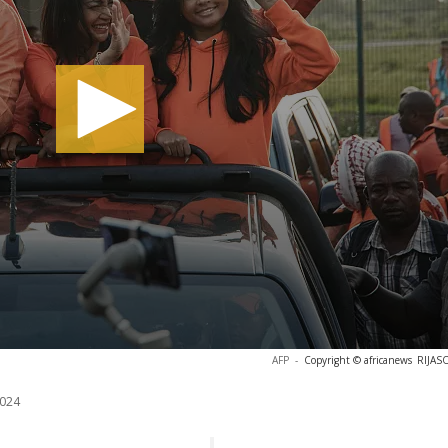
AFP
-
Copyright © africanews
RIJASO
024