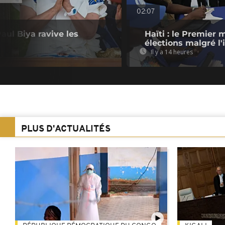
02:07
aul Biya ravive les
Haïti : le Premier 
élections malgré l'
Il y a 14 heures
PLUS D'ACTUALITÉS