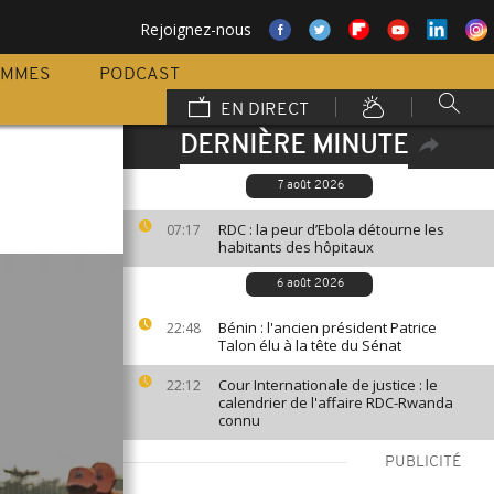
Rejoignez-nous
AMMES
PODCAST
EN DIRECT
DERNIÈRE MINUTE
7 août 2026
RDC : la peur d’Ebola détourne les
07:17
habitants des hôpitaux
6 août 2026
Bénin : l'ancien président Patrice
22:48
Talon élu à la tête du Sénat
Cour Internationale de justice : le
22:12
calendrier de l'affaire RDC-Rwanda
connu
PUBLICITÉ