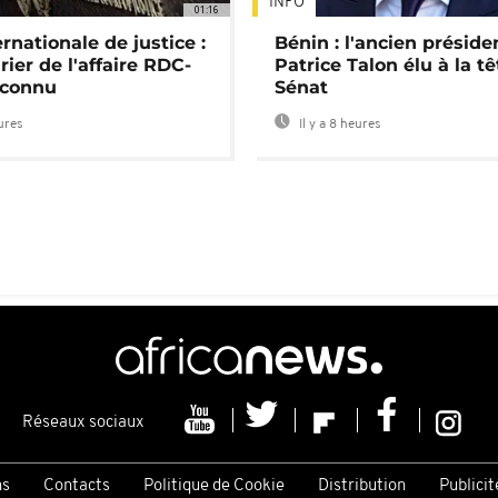
INFO
01:16
rnationale de justice :
Bénin : l'ancien préside
rier de l'affaire RDC-
Patrice Talon élu à la t
connu
Sénat
eures
Il y a 8 heures
Réseaux sociaux
ns
Contacts
Politique de Cookie
Distribution
Publicit