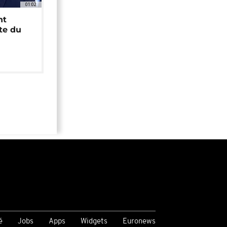
01:02
nt
ête du
é
Jobs
Apps
Widgets
Euronews