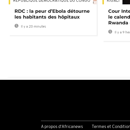
RÉPUBLIQUE DÉMOCRATIQUE DU CONGO
KIGALI
01:34
RDC : la peur d’Ebola détourne
Cour Inte
les habitants des hôpitaux
le calend
Rwanda 
Il y a 20 minutes
Il y a 9 h
A propos d'Africanews
Termes et Conditio