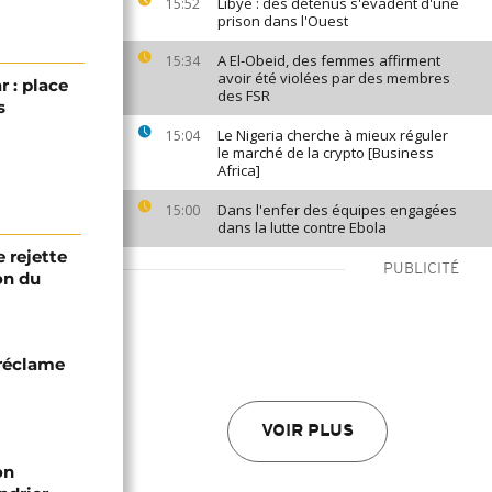
Libye : des détenus s'évadent d'une
15:52
prison dans l'Ouest
A El-Obeid, des femmes affirment
15:34
avoir été violées par des membres
 : place
des FSR
s
Le Nigeria cherche à mieux réguler
15:04
le marché de la crypto [Business
Africa]
Dans l'enfer des équipes engagées
15:00
dans la lutte contre Ebola
 rejette
PUBLICITÉ
on du
 réclame
VOIR PLUS
on