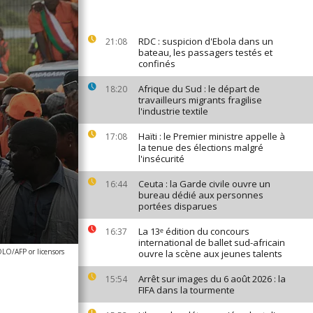
RDC : suspicion d'Ebola dans un
21:08
bateau, les passagers testés et
confinés
Afrique du Sud : le départ de
18:20
travailleurs migrants fragilise
l'industrie textile
Haïti : le Premier ministre appelle à
17:08
la tenue des élections malgré
l'insécurité
Ceuta : la Garde civile ouvre un
16:44
bureau dédié aux personnes
portées disparues
La 13ᵉ édition du concours
16:37
international de ballet sud-africain
LO/AFP or licensors
ouvre la scène aux jeunes talents
Arrêt sur images du 6 août 2026 : la
15:54
FIFA dans la tourmente