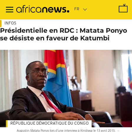
Passer
au
contenu
principal
INFOS
Présidentielle en RDC : Matata Ponyo
se désiste en faveur de Katumbi
RÉPUBLIQUE DÉMOCRATIQUE DU CONGO
Augustin Matata Ponyo lors d'une interview à Kinshasa le 13 avril 2015.
-