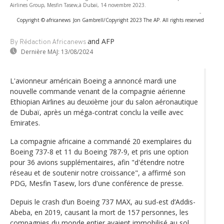
Airlines Group, Mesfin Tasew,à Dubaï, 14 novembre 2023.
-
Copyright © africanews
Jon Gambrell/Copyright 2023 The AP. All rights reserved
and AFP
By Rédaction Africanews
Dernière MAJ:
13/08/2024
L'avionneur américain Boeing a annoncé mardi une
nouvelle commande venant de la compagnie aérienne
Ethiopian Airlines au deuxième jour du salon aéronautique
de Dubaï, après un méga-contrat conclu la veille avec
Emirates.
La compagnie africaine a commandé 20 exemplaires du
Boeing 737-8 et 11 du Boeing 787-9, et pris une option
pour 36 avions supplémentaires, afin "d'étendre notre
réseau et de soutenir notre croissance", a affirmé son
PDG, Mesfin Tasew, lors d'une conférence de presse.
Depuis le crash d’un Boeing 737 MAX, au sud-est d’Addis-
Abeba, en 2019, causant la mort de 157 personnes, les
compagnies du monde entier avaient immobilisé au sol