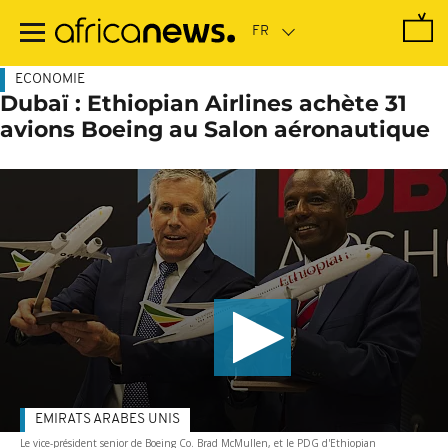
Passer
au
contenu
principal
ECONOMIE
Dubaï : Ethiopian Airlines achète 31
avions Boeing au Salon aéronautique
EMIRATS ARABES UNIS
Le vice-président senior de Boeing Co. Brad McMullen, et le PDG d'Ethiopian