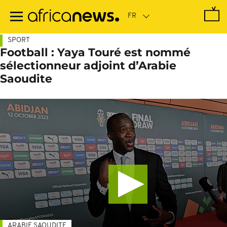
Passer
au
contenu
principal
SPORT
Football : Yaya Touré est nommé
sélectionneur adjoint d’Arabie
Saoudite
ARABIE SAOUDITE