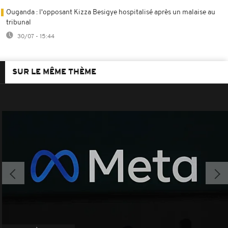
Ouganda : l'opposant Kizza Besigye hospitalisé après un malaise au
tribunal
30/07 - 15:44
SUR LE MÊME THÈME