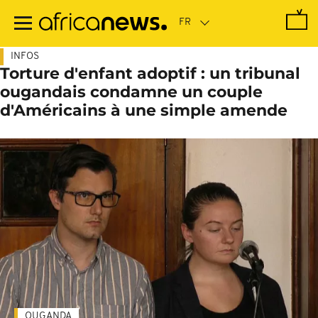
Passer
au
contenu
principal
INFOS
Torture d'enfant adoptif : un tribunal
ougandais condamne un couple
d'Américains à une simple amende
OUGANDA