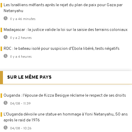
Les Israéliens méfiants après le rejet du plan de paix pour Gaza par
Netanyahu
Il y a 46 minutes
Madagascar : la justice valide la loi sur la saisie des terrains coloniaux
Il y a 2 heures
RDC : le bateau isolé pour suspicion d'Ebola libéré, tests négatifs
Il y a 4 heures
SUR LE MÊME PAYS
Ouganda : l'épouse de Kizza Besigye réclame le respect de ses droits
04/08 - 11:39
L’Ouganda dévoile une statue en hommage à Yoni Netanyahu, 50 ans
après le raid de 1976
04/08 - 10:26