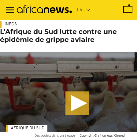
Passer
au
contenu
principal
INFOS
L’Afrique du Sud lutte contre une
épidémie de grippe aviaire
AFRIQUE DU SUD
Des poulets dans un élevage
-
Copyright © africanews
Cleared