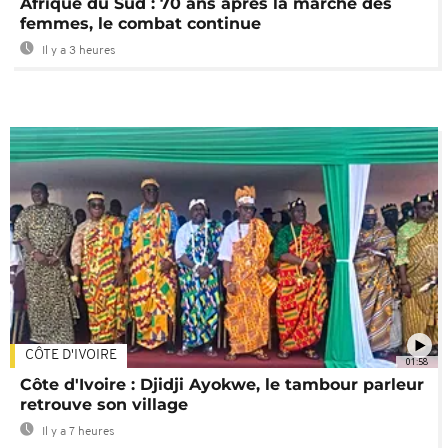
Afrique du Sud : 70 ans après la marche des
femmes, le combat continue
Il y a 3 heures
CÔTE D'IVOIRE
01:58
Côte d'Ivoire : Djidji Ayokwe, le tambour parleur
retrouve son village
Il y a 7 heures