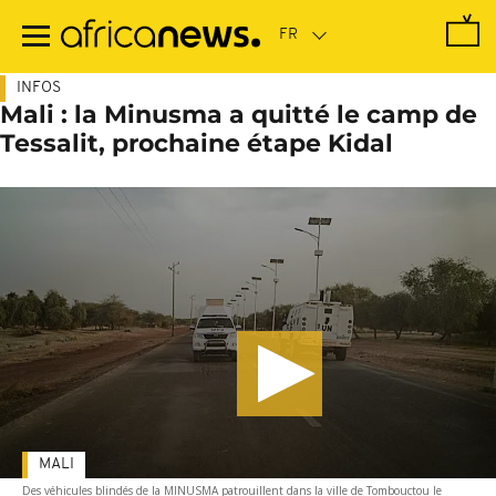
Passer
au
contenu
principal
INFOS
Mali : la Minusma a quitté le camp de
Tessalit, prochaine étape Kidal
MALI
Des véhicules blindés de la MINUSMA patrouillent dans la ville de Tombouctou le