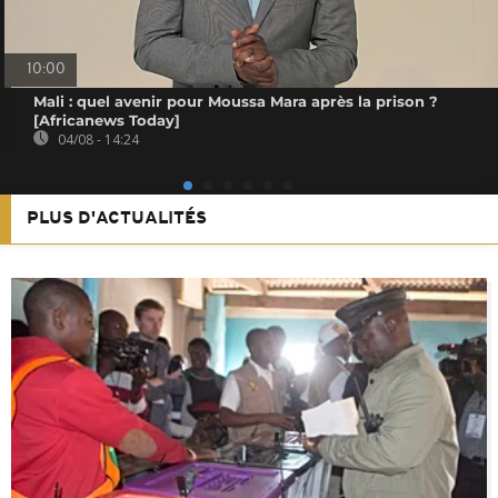
10:00
Mali : quel avenir pour Moussa Mara après la prison ?
[Africanews Today]
04/08 - 14:24
PLUS D'ACTUALITÉS