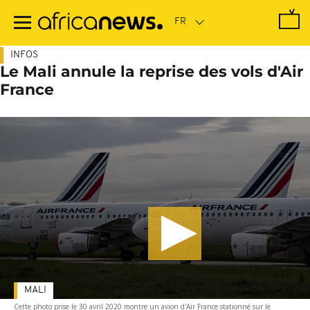
Passer
au
contenu
principal
INFOS
Le Mali annule la reprise des vols d'Air
France
MALI
Cette photo prise le 30 avril 2020 montre un avion d'Air France stationné sur le