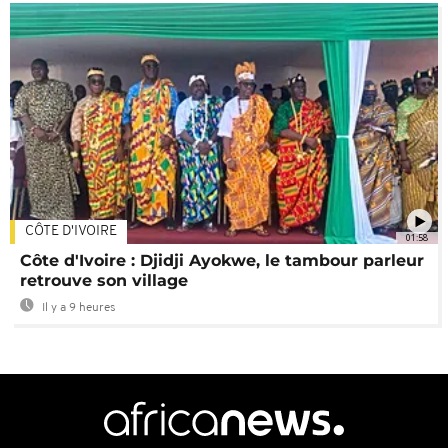
CÔTE D'IVOIRE
01:58
Côte d'Ivoire : Djidji Ayokwe, le tambour parleur
retrouve son village
Il y a 9 heures