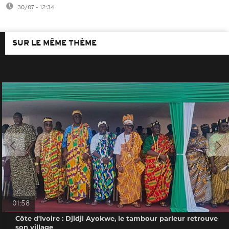
30/07 - 12:34
SUR LE MÊME THÈME
01:58
Côte d'Ivoire : Djidji Ayokwe, le tambour parleur retrouve
son village