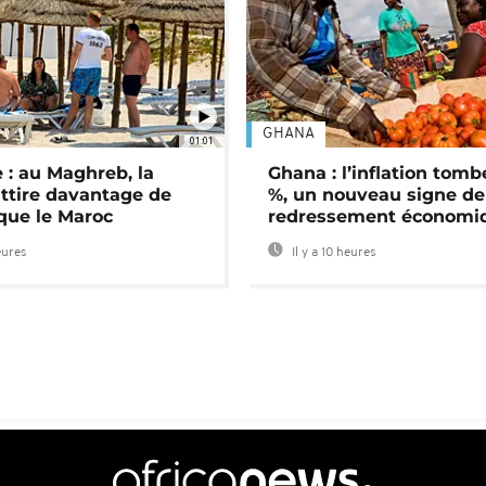
GHANA
01:01
 : au Maghreb, la
Ghana : l’inflation tomb
attire davantage de
%, un nouveau signe de
 que le Maroc
redressement économi
eures
Il y a 10 heures