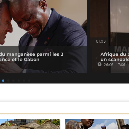
01:08
 du manganèse parmi les 3
Afrique du 
rance et le Gabon
un scandale
26/06 - 17:06