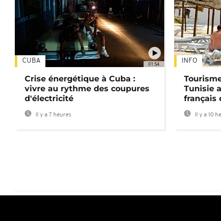
CUBA
INFO
01:54
Crise énergétique à Cuba :
Tourisme
vivre au rythme des coupures
Tunisie 
d'électricité
français
Il y a 7 heures
Il y a 10 h