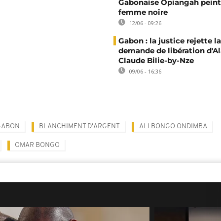
Gabonaise Opiangah peint
femme noire
12/06 - 09:26
Gabon : la justice rejette la
demande de libération d'Al
Claude Bilie-by-Nze
09/06 - 16:36
GABON
BLANCHIMENT D'ARGENT
ALI BONGO ONDIMBA
OMAR BONGO