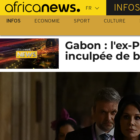
Passer
INFO
au
contenu
INFOS
ECONOMIE
SPORT
CULTURE
principal
Gabon : l'ex
inculpée de 