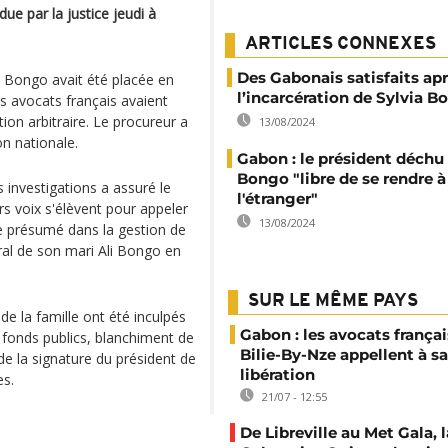
e par la justice jeudi à
ARTICLES CONNEXES
Des Gabonais satisfaits ap
a Bongo avait été placée en
l’incarcération de Sylvia B
s avocats français avaient
on arbitraire. Le procureur a
13/08/2024
on nationale.
Gabon : le président déchu 
Bongo "libre de se rendre à
 investigations a assuré le
l'étranger"
rs voix s'élèvent pour appeler
13/08/2024
ôle présumé dans la gestion de
bral de son mari Ali Bongo en
SUR LE MÊME PAYS
e la famille ont été inculpés
Gabon : les avocats françai
 fonds publics, blanchiment de
Bilie-By-Nze appellent à sa
 de la signature du président de
libération
es.
21/07 - 12:55
De Libreville au Met Gala, l