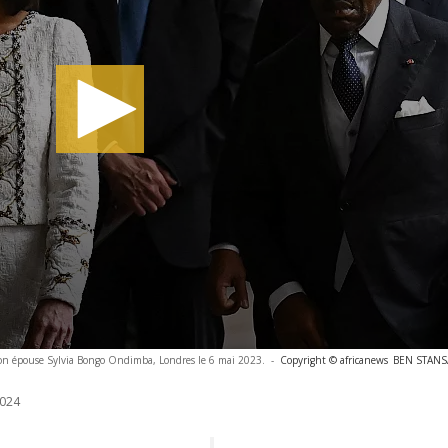
on épouse Sylvia Bongo Ondimba, Londres le 6 mai 2023.
-
Copyright © africanews
BEN STANSA
024