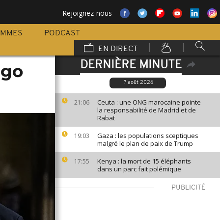
Rejoignez-nous
AMMES
PODCAST
EN DIRECT
DERNIÈRE MINUTE
ngo
7 août 2026
Ceuta : une ONG marocaine pointe
21:06
la responsabilité de Madrid et de
Rabat
Gaza : les populations sceptiques
19:03
malgré le plan de paix de Trump
Kenya : la mort de 15 éléphants
17:55
dans un parc fait polémique
PUBLICITÉ