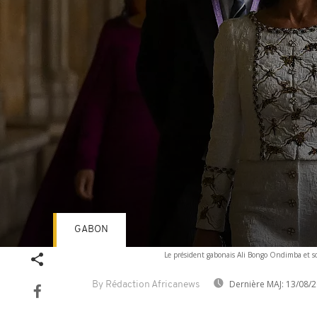
GABON
Volume
Le président gabonais Ali Bongo Ondimba et s
90%
Dernière MAJ:
13/08/2
By Rédaction Africanews