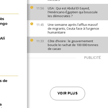
USA : Qui est Abdul El-Sayed,
11:56
l’Américano-Égyptien qui bouscule
les démocrates ?
rès
ongo
Une semaine après l’afflux massif
11:45
de migrants, Ceuta face à l’urgence
humanitaire
Ali
Côte d’Ivoire : le gouvernement
11:33
boucle le rachat de 100 000 tonnes
de cacao
PUBLICITÉ
s de
VOIR PLUS
a