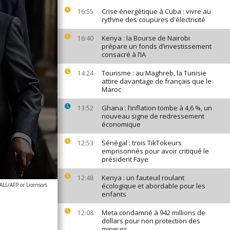
Crise énergétique à Cuba : vivre au
16:55
rythme des coupures d'électricité
Kenya : la Bourse de Nairobi
16:40
prépare un fonds d’investissement
consacré à l’IA
Tourisme : au Maghreb, la Tunisie
14:24
attire davantage de français que le
Maroc
Ghana : l’inflation tombe à 4,6 %, un
13:52
nouveau signe de redressement
économique
Sénégal : trois TikTokeurs
12:53
emprisonnés pour avoir critiqué le
président Faye
Kenya : un fauteuil roulant
12:48
LL/AFP or Licensors
écologique et abordable pour les
enfants
Meta condamné à 942 millions de
12:08
dollars pour non protection des
mineurs