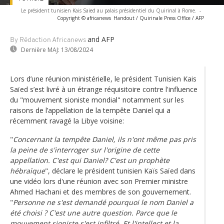
Le président tunisien Kais Saied au palais présidentiel du Quirinal à Rome.
-
Copyright © africanews
Handout / Quirinale Press Office / AFP
and AFP
By Rédaction Africanews
Dernière MAJ:
13/08/2024
Lors d’une réunion ministérielle, le président Tunisien Kais
Saïed s’est livré à un étrange réquisitoire contre l'influence
du "mouvement sioniste mondial" notamment sur les
raisons de l’appellation de la tempête Daniel qui a
récemment ravagé la Libye voisine:
"
Concernant la tempête Daniel, ils n'ont même pas pris
la peine de s'interroger sur l'origine de cette
appellation. C'est qui Daniel? C'est un prophète
hébraïque
", déclare le président tunisien Kaïs Saïed dans
une vidéo lors d'une réunion avec son Premier ministre
Ahmed Hachani et des membres de son gouvernement.
"
Personne ne s'est demandé pourquoi le nom Daniel a
été choisi ? C'est une autre question. Parce que le
mouvement sioniste s'est infiltré. Et l'intellect et la