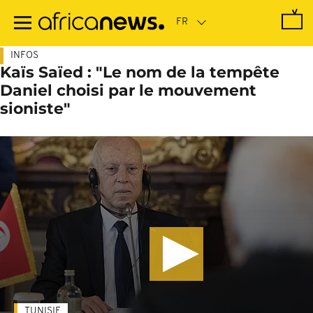
Passer
au
contenu
principal
INFOS
Kaïs Saïed : "Le nom de la tempête
Daniel choisi par le mouvement
sioniste"
TUNISIE