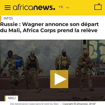
Passer
au
contenu
principal
INFOS
Russie : Wagner annonce son départ
du Mali, Africa Corps prend la relève
MALI
Des mercenaires russes dans le nord du Mali.
-
Copyright © africanews
AP/AP