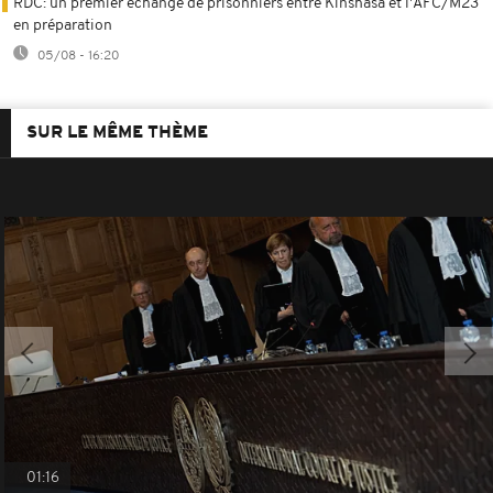
RDC: un premier échange de prisonniers entre Kinshasa et l'AFC/M23
en préparation
05/08 - 16:20
SUR LE MÊME THÈME
01:16