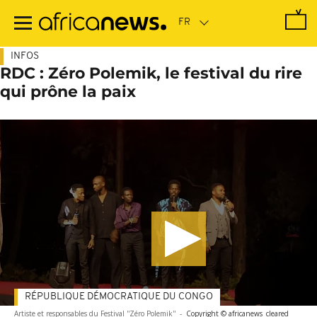
Passer
au
contenu
principal
INFOS
RDC : Zéro Polemik, le festival du rire
qui prône la paix
RÉPUBLIQUE DÉMOCRATIQUE DU CONGO
Artiste et responsables du Festival ''Zéro Polemik''
-
Copyright © africanews
cleared