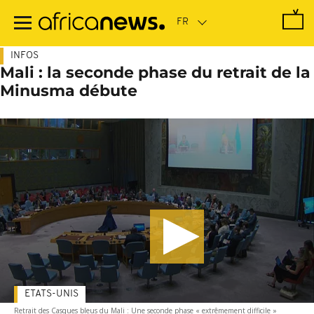
Passer
au
contenu
principal
INFOS
Mali : la seconde phase du retrait de la
Minusma débute
ETATS-UNIS
Retrait des Casques bleus du Mali : Une seconde phase « extrêmement difficile »