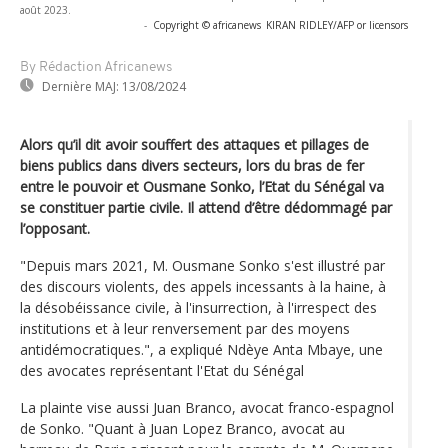
août 2023.
-
Copyright © africanews
KIRAN RIDLEY/AFP or licensors
By Rédaction Africanews
Dernière MAJ:
13/08/2024
Alors qu’il dit avoir souffert des attaques et pillages de
biens publics dans divers secteurs, lors du bras de fer
entre le pouvoir et Ousmane Sonko, l’Etat du Sénégal va
se constituer partie civile. Il attend d’être dédommagé par
l’opposant.
"Depuis mars 2021, M. Ousmane Sonko s'est illustré par
des discours violents, des appels incessants à la haine, à
la désobéissance civile, à l'insurrection, à l'irrespect des
institutions et à leur renversement par des moyens
antidémocratiques.", a expliqué Ndèye Anta Mbaye, une
des avocates représentant l'Etat du Sénégal
La plainte vise aussi Juan Branco, avocat franco-espagnol
de Sonko. "Quant à Juan Lopez Branco, avocat au