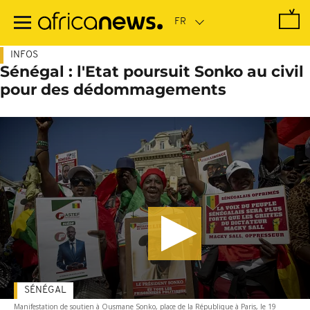
Passer
au
contenu
principal
INFOS
Sénégal : l'Etat poursuit Sonko au civil
pour des dédommagements
SÉNÉGAL
Manifestation de soutien à Ousmane Sonko, place de la République à Paris, le 19