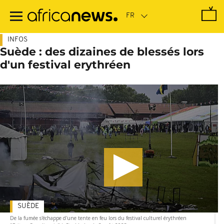
Passer
au
contenu
principal
INFOS
Suède : des dizaines de blessés lors
d'un festival erythréen
SUÈDE
De la fumée s'échappe d'une tente en feu lors du festival culturel érythréen