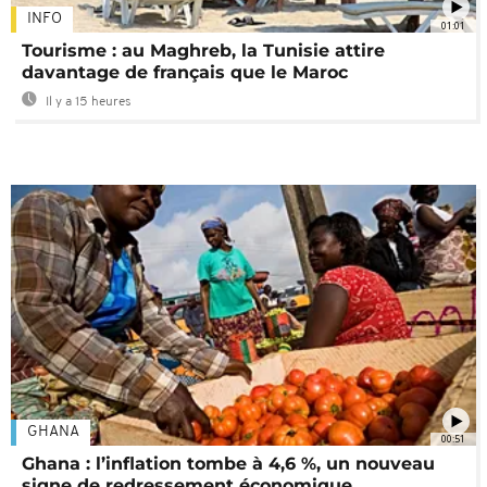
INFO
01:01
Tourisme : au Maghreb, la Tunisie attire
davantage de français que le Maroc
Il y a 15 heures
GHANA
00:51
Ghana : l’inflation tombe à 4,6 %, un nouveau
signe de redressement économique