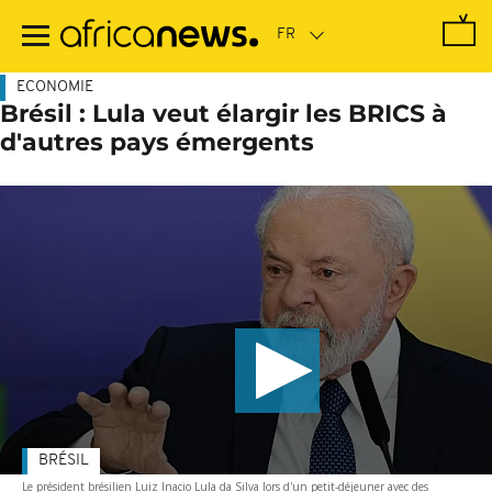
Passer
au
contenu
principal
ECONOMIE
Brésil : Lula veut élargir les BRICS à
d'autres pays émergents
BRÉSIL
Le président brésilien Luiz Inacio Lula da Silva lors d'un petit-déjeuner avec des