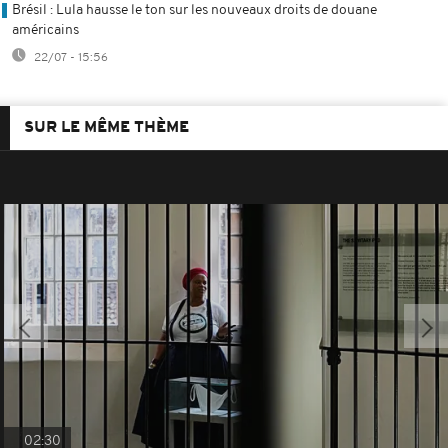
Brésil : Lula hausse le ton sur les nouveaux droits de douane
américains
22/07 - 15:56
SUR LE MÊME THÈME
02:30