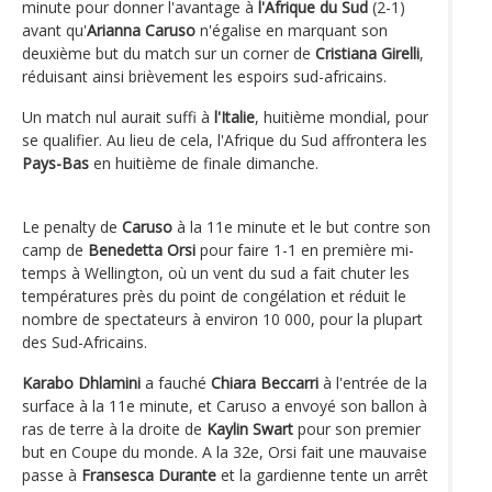
minute pour donner l'avantage à
l'Afrique du Sud
(2-1)
avant qu'
Arianna Caruso
n'égalise en marquant son
deuxième but du match sur un corner de
Cristiana Girelli
,
réduisant ainsi brièvement les espoirs sud-africains.
Un match nul aurait suffi à
l'Italie
, huitième mondial, pour
se qualifier. Au lieu de cela, l'Afrique du Sud affrontera les
Pays-Bas
en huitième de finale dimanche.
Le penalty de
Caruso
à la 11e minute et le but contre son
camp de
Benedetta Orsi
pour faire 1-1 en première mi-
temps à Wellington, où un vent du sud a fait chuter les
températures près du point de congélation et réduit le
nombre de spectateurs à environ 10 000, pour la plupart
des Sud-Africains.
Karabo Dhlamini
a fauché
Chiara Beccarri
à l'entrée de la
surface à la 11e minute, et Caruso a envoyé son ballon à
ras de terre à la droite de
Kaylin Swart
pour son premier
but en Coupe du monde. A la 32e, Orsi fait une mauvaise
passe à
Fransesca Durante
et la gardienne tente un arrêt