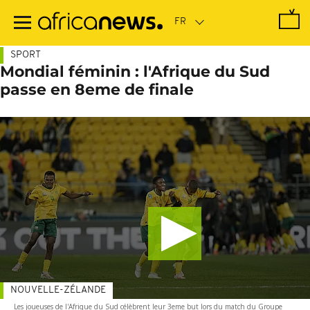
Passer
au
contenu
principal
SPORT
Mondial féminin : l'Afrique du Sud
passe en 8eme de finale
NOUVELLE-ZÉLANDE
Les joueuses de l'Afrique du Sud célèbrent leur 3eme but lors du match du Groupe