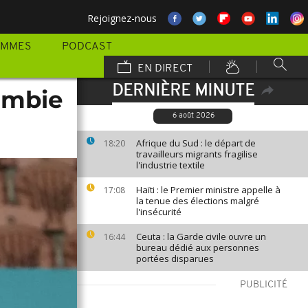
Rejoignez-nous
AMMES
PODCAST
EN DIRECT
DERNIÈRE MINUTE
Zambie
6 août 2026
Afrique du Sud : le départ de
18:20
travailleurs migrants fragilise
l'industrie textile
Haïti : le Premier ministre appelle à
17:08
la tenue des élections malgré
l'insécurité
Ceuta : la Garde civile ouvre un
16:44
bureau dédié aux personnes
portées disparues
PUBLICITÉ