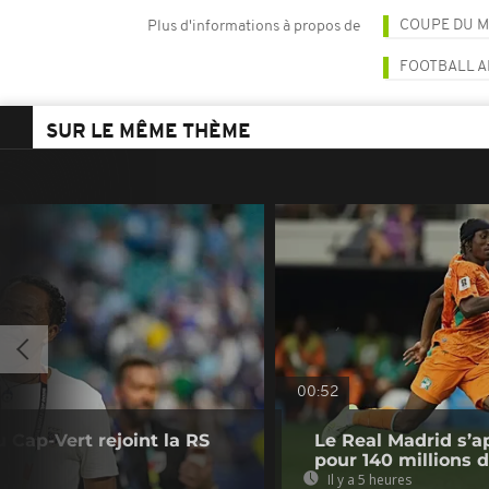
COUPE DU M
Plus d'informations à propos de
FOOTBALL A
SUR LE MÊME THÈME
00:52
u Cap-Vert rejoint la RS
Le Real Madrid s’a
pour 140 millions 
Il y a 5 heures