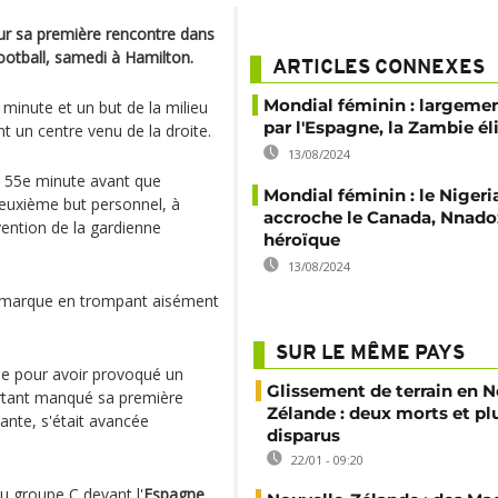
ur sa première rencontre dans
otball, samedi à Hamilton.
ARTICLES CONNEXES
Mondial féminin : largeme
minute et un but de la milieu
par l'Espagne, la Zambie é
t un centre venu de la droite.
13/08/2024
a 55e minute avant que
Mondial féminin : le Nigeri
deuxième but personnel, à
accroche le Canada, Nnado
ention de la gardienne
héroïque
13/08/2024
a marque en trompant aisément
SUR LE MÊME PAYS
ue pour avoir provoqué un
Glissement de terrain en N
urtant manqué sa première
Zélande : deux morts et pl
çante, s'était avancée
disparus
22/01 - 09:20
u groupe C devant l'
Espagne