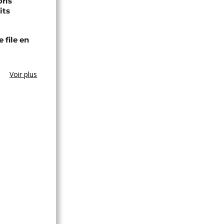
ris
its
 file en
Voir plus