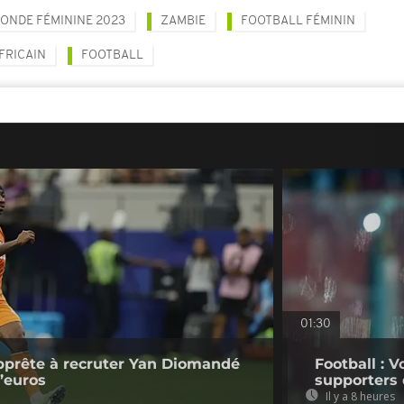
ONDE FÉMININE 2023
ZAMBIE
FOOTBALL FÉMININ
FRICAIN
FOOTBALL
01:30
pprête à recruter Yan Diomandé
Football : V
d’euros
supporters 
Il y a 8 heures