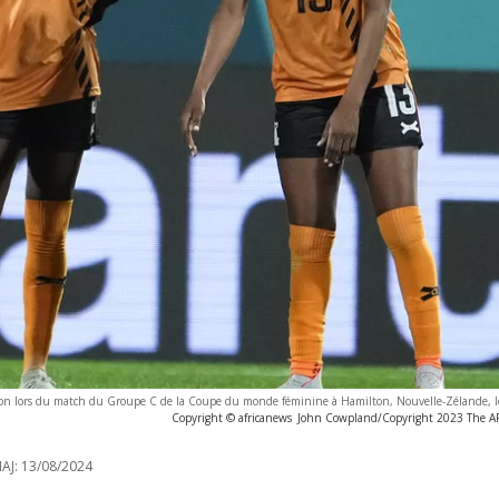
apon lors du match du Groupe C de la Coupe du monde féminine à Hamilton, Nouvelle-Zélande, le
Copyright © africanews
John Cowpland/Copyright 2023 The AP. 
AJ:
13/08/2024