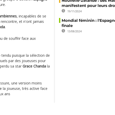
Nouvelle-Zélande : des Mao
ure.
manifestent pour leurs dro
19/11/2024
ambiennes
, incapables de se
Mondial féminin : l'Espagne
rencontre, et n'ont jamais
finale
nda
.
13/08/2024
u de souffrir face aux
 tendu puisque la sélection de
xuels par des joueuses pour
 perdu sa star
Grace Chanda
la
ssure, une version moins
e la joueuse, très active face
ux ans