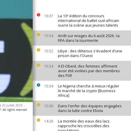
La 13ᵉ édition du concours
16:37
international de ballet sud-africain
ouvre la scène aux jeunes talents
Arrêt sur images du 6 août 2026 : la
15:54
FIFA dans la tourmente
Libye : des détenus s'évadent d'une
15:52
prison dans l'Ouest
A El-Obeid, des femmes affirment
15:34
avoir été violées par des membres
des FSR
Le Nigeria cherche à mieux réguler
15:04
le marché de la crypto [Business
Africa]
 22 juillet 2023
-
Dans l'enfer des équipes engagées
15:00
All rights reserved
dans la lutte contre Ebola
La montée des eaux des lacs
14:26
rapproche les crocodiles des
populations