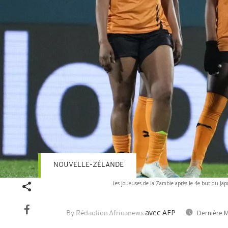
NOUVELLE-ZÉLANDE
Les joueuses de la Zambie après le 4e but du J
avec AFP
Dernière M
By Rédaction Africanews