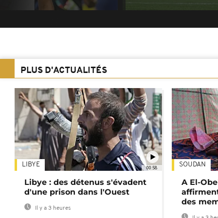
PLUS D'ACTUALITÉS
LIBYE
SOUDAN
00:58
Libye : des détenus s'évadent
A El-Obe
d'une prison dans l'Ouest
affirment
des mem
Il y a 3 heures