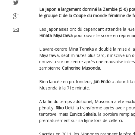
Le Japon a largement dominé la Zambie (5-0) po
le groupe C de la Coupe du monde féminine de fo
Les Japonaises ont dû cependant attendre la 43e 
Hinata Miyazawa
pour ouvrir le score en reprenan
L'avant-centre
Mina Tanaka
a doublé la mise à l
Miyazawa, sept minutes plus tard, n'inscrive un 
nouveau sur un centre après une mauvaise interv
zambienne
Catherine Musonda
.
Bien lancée en profondeur,
Jun Endo
a alourdi l
Musonda à la 71e minute.
A la fin du temps additionel, Musonda a été excl
pénalty.
Riko Ueki
l'a transformé après avoir po
tentative, mais
Eunice Sakala
, la portière rempla
prématurément sur sa ligne lors de celle-ci.
Sacrées en 2011, les Nippones prennent la tête d