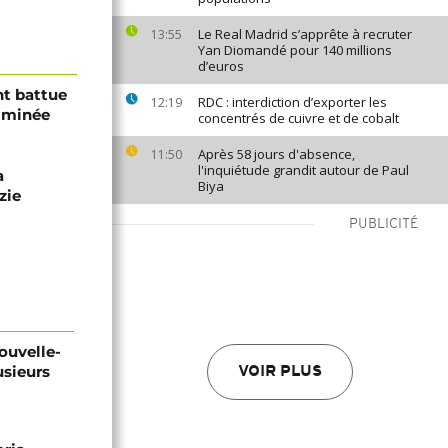
Le Real Madrid s’apprête à recruter
13:55
Yan Diomandé pour 140 millions
d’euros
nt battue
RDC : interdiction d’exporter les
12:19
liminée
concentrés de cuivre et de cobalt
Après 58 jours d'absence,
11:50
l'inquiétude grandit autour de Paul
a
Biya
zie
PUBLICITÉ
ouvelle-
usieurs
VOIR PLUS