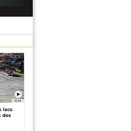
02:04
 lacs
s des