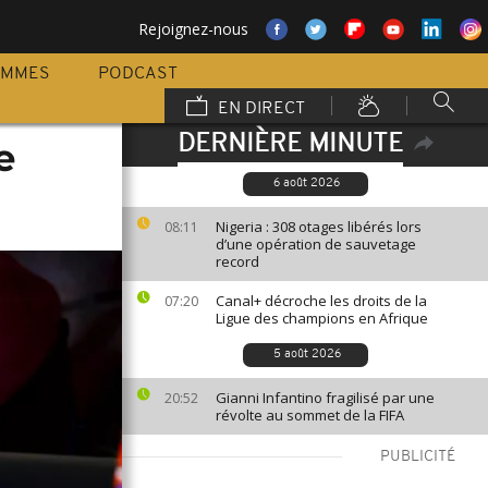
Rejoignez-nous
AMMES
PODCAST
EN DIRECT
DERNIÈRE MINUTE
e
6 août 2026
Nigeria : 308 otages libérés lors
08:11
d’une opération de sauvetage
record
Canal+ décroche les droits de la
07:20
Ligue des champions en Afrique
5 août 2026
Gianni Infantino fragilisé par une
20:52
révolte au sommet de la FIFA
PUBLICITÉ