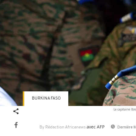
BURKINA FASO
Le capitaine Ib
avec AFP
Dernière M
By Rédaction Africanews