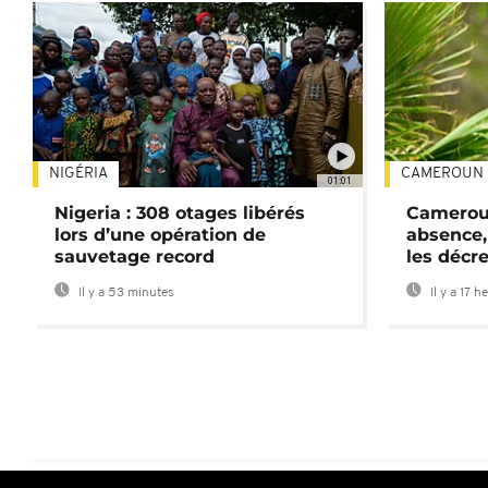
NIGÉRIA
CAMEROUN
01:01
Nigeria : 308 otages libérés
Cameroun
lors d’une opération de
absence,
sauvetage record
les décre
Il y a 53 minutes
Il y a 17 h