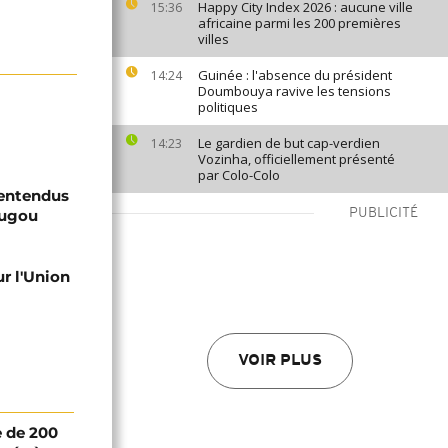
Happy City Index 2026 : aucune ville
15:36
africaine parmi les 200 premières
villes
Guinée : l'absence du président
14:24
Doumbouya ravive les tensions
politiques
Le gardien de but cap-verdien
14:23
Vozinha, officiellement présenté
par Colo-Colo
 entendus
ougou
PUBLICITÉ
ur l'Union
VOIR PLUS
 de 200