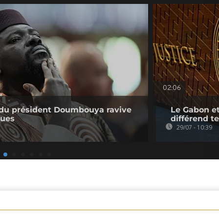
02:06
e du président Doumbouya ravive
Le Gabon et
ques
différend te
29/07 - 10:39