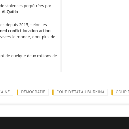
 de violences perpétrées par
à
Al-Qaïda
.
ires depuis 2015, selon les
med conflict location action
 travers le monde, dont plus de
nt de quelque deux millions de
CAINE
DÉMOCRATIE
COUP D'ETAT AU BURKINA
COUP D