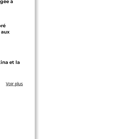
igée à
oré
e aux
ina et la
Voir plus