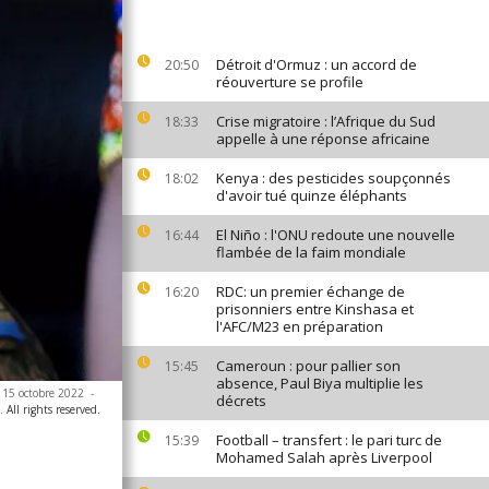
Détroit d'Ormuz : un accord de
20:50
réouverture se profile
Crise migratoire : l’Afrique du Sud
18:33
appelle à une réponse africaine
Kenya : des pesticides soupçonnés
18:02
d'avoir tué quinze éléphants
El Niño : l'ONU redoute une nouvelle
16:44
flambée de la faim mondiale
RDC: un premier échange de
16:20
prisonniers entre Kinshasa et
l'AFC/M23 en préparation
Cameroun : pour pallier son
15:45
absence, Paul Biya multiplie les
e 15 octobre 2022
-
décrets
All rights reserved.
Football – transfert : le pari turc de
15:39
Mohamed Salah après Liverpool