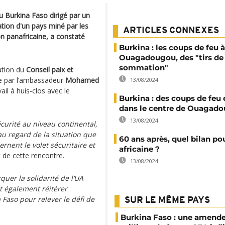
u Burkina Faso dirigé par un
ation d'un pays miné par les
ARTICLES CONNEXES
on panafricaine, a constaté
Burkina : les coups de feu à
Ouagadougou, des "tirs de
sommation"
ation du
Conseil paix et
e par l’ambassadeur
Mohamed
13/08/2024
il à huis-clos avec le
Burkina : des coups de feu
dans le centre de Ouagad
13/08/2024
curité au niveau continental,
au regard de la situation que
60 ans après, quel bilan po
ernent le volet sécuritaire et
africaine ?
t de cette rencontre.
13/08/2024
uer la solidarité de l’UA
t également réitérer
Faso pour relever le défi de
SUR LE MÊME PAYS
Burkina Faso : une amende