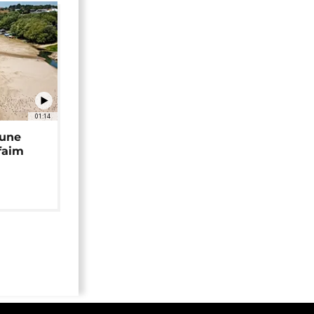
01:14
 une
faim