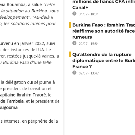
millions de francs CFA infl
livia Rouamba, a salué
"cette
Canal+
 la situation au Burkina, sous
31/07 - 10:31
 développement"
.
"Au-delà il
o, les solutions idoines pour
Burkina Faso : Ibrahim Tra
réaffirme son autorité fac
rumeurs
urvenu en janvier 2022, suivi
22/07 - 15:54
u des instances de l'UA. Le
Qu'attendre de la rupture
er, restées jusque-là vaines, a
diplomatique entre le Burk
u Burkina Faso d'une telle
France ?
02/07 - 13:47
 la délégation qui séjourne à
 président de transition et
apitaine Ibrahim Traoré
, le
 de Tambela
, et le président de
ougouma
.
s internes, en périphérie de la