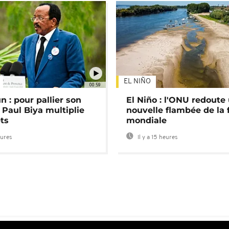
EL NIÑO
00:59
 : pour pallier son
El Niño : l'ONU redoute
 Paul Biya multiplie
nouvelle flambée de la 
ts
mondiale
eures
Il y a 15 heures