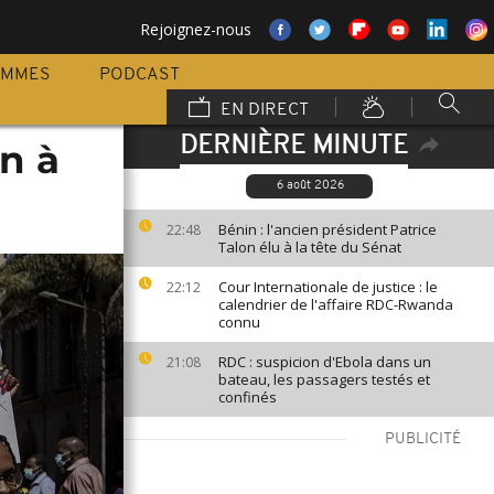
Rejoignez-nous
AMMES
PODCAST
EN DIRECT
DERNIÈRE MINUTE
n à
6 août 2026
Bénin : l'ancien président Patrice
22:48
Talon élu à la tête du Sénat
Cour Internationale de justice : le
22:12
calendrier de l'affaire RDC-Rwanda
connu
RDC : suspicion d'Ebola dans un
21:08
bateau, les passagers testés et
confinés
PUBLICITÉ