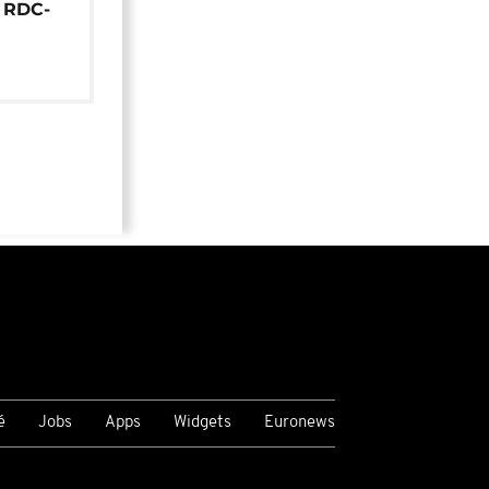
e RDC-
é
Jobs
Apps
Widgets
Euronews