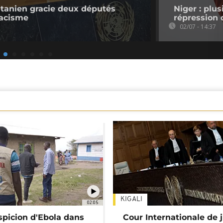
itanien gracie deux députés
Niger : plus
racisme
répression
02/07 - 14:37
KIGALI
02:05
spicion d'Ebola dans
Cour Internationale de j