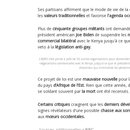
Ses partisans affirment que le mode de vie de la
les
valeurs traditionnelles
et favorise
l'agenda occ
Plus de
cinquante groupes militants
ont demandé
président américain
Joe Biden
de suspendre les
n
commercial bilatéral
avec le Kenya jusqu'à ce qu
veto à la
législation anti-gay.
L'AJWS s'est jointe à près de 50 autres organisations pour demander
négociations commerciales avec le Kenya jusqu'à ce que le présiden
draconien qui criminalise les person
Ce projet de loi est une
mauvaise nouvelle
pour 
du pays
d’Afrique de l’Est.
Rien que cette année, 
se soldant souvent par
la mort
ont été recensés.
Certains critiques
craignent que les
derniers dév
signes révélateurs d'une possible
chasse aux sor
aux
mœurs occidentales.
Sources additionnelles
• BBC