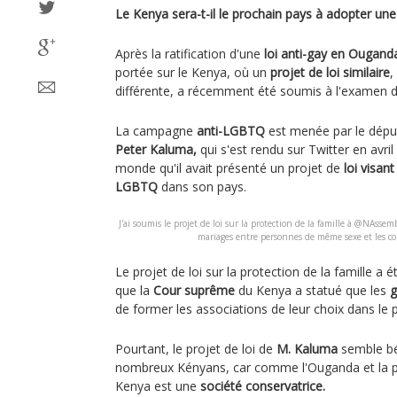
Le Kenya sera-t-il le prochain pays à adopter une 
Après la ratification d'une
loi anti-gay en Ougand
portée sur le Kenya, où un
projet de loi similaire
,
différente, a récemment été soumis à l'examen 
La campagne
anti-LGBTQ
est menée par le dép
Peter Kaluma,
qui s'est rendu sur Twitter en avril
monde qu'il avait présenté un projet de
loi visant
LGBTQ
dans son pays.
J'ai soumis le projet de loi sur la protection de la famille à @NAssem
mariages entre personnes de même sexe et les 
Le projet de loi sur la protection de la famille a
que la
Cour suprême
du Kenya a statué que les
de former les associations de leur choix dans le
Pourtant, le projet de loi de
M. Kaluma
semble bé
nombreux Kényans, car comme l'Ouganda et la plu
Kenya est une
société conservatrice.