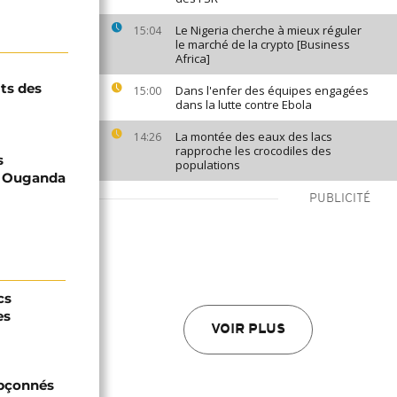
Le Nigeria cherche à mieux réguler
15:04
le marché de la crypto [Business
Africa]
its des
Dans l'enfer des équipes engagées
15:00
dans la lutte contre Ebola
La montée des eaux des lacs
14:26
rapproche les crocodiles des
s
populations
en Ouganda
PUBLICITÉ
cs
es
VOIR PLUS
upçonnés