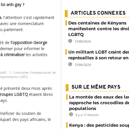
loi anti-gay ?
ARTICLES CONNEXES
a
, l'attention s'est rapidement
Des centaines de Kényans
 avec une nomenclature
manifestent contre les dro
du parlement.
LGBTQ
13/08/2024
uté de
l'opposition George
 dernier pour informer le
Un militant LGBT craint de
 à criminaliser
les activités
représailles à son retour 
13/08/2024
blyKE . 1. Criminaliser l'homosexualité, les
comportements LGBTQ...
SUR LE MÊME PAYS
 été présenté deux mois après
groupes LGBTQ
étaient libres
La montée des eaux des la
 pays.
rapproche les crocodiles d
populations
néficier du soutien de
Il y a 11 heures
part des pays africains, le
Kenya : des pesticides so