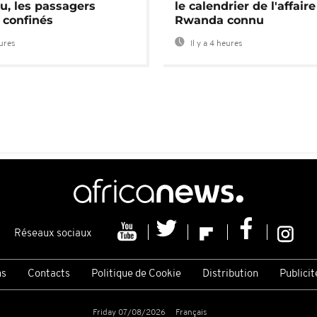
u, les passagers
le calendrier de l'affair
 confinés
Rwanda connu
eures
Il y a 4 heures
Réseaux sociaux
ns
Contacts
Politique de Cookie
Distribution
Publicit
Friday 07/08/2026