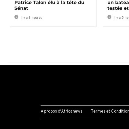
Patrice Talon élu à la tête du
un batea
Sénat
testés et
Il y a 3 heures
Il y a 5 h
A propos d'Africanews
Termes et Conditio