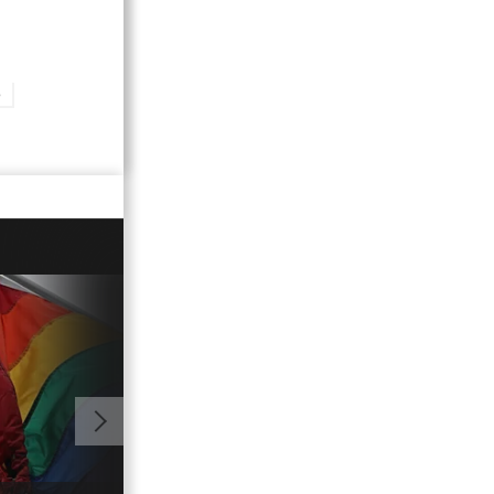
S
02:20