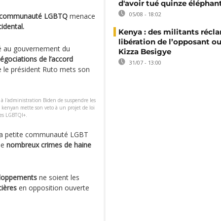
d'avoir tué quinze éléphan
05/08 - 18:02
communauté LGBTQ
menace
idental.
Kenya : des militants récl
libération de l’opposant o
 au gouvernement du
Kizza Besigye
égociations de l’accord
31/07 - 13:00
e le président Ruto mets son
 à l'administration Biden de suspendre les
t kenyan mette son veto à un projet de loi
nes LGBTQI+.
la petite communauté LGBT
de
nombreux crimes de haine
eloppements
ne soient les
cières
en opposition ouverte