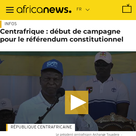
Passer
au
contenu
principal
INFOS
Centrafrique : début de campagne
pour le référendum constitutionnel
RÉPUBLIQUE CENTRAFRICAINE
Le président centrafricain Archange Touadera
-