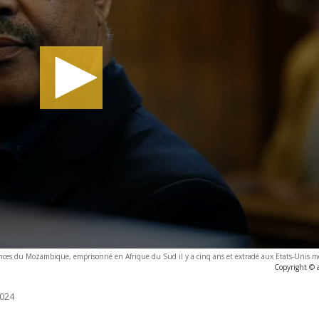
ces du Mozambique, emprisonné en Afrique du Sud il y a cinq ans et extradé aux Etats-Unis m
Copyright © 
024