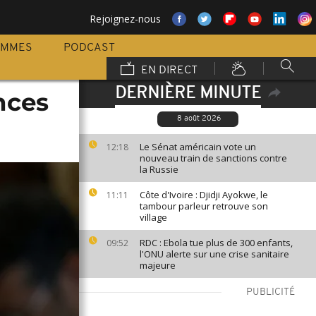
Rejoignez-nous
AMMES
PODCAST
EN DIRECT
DERNIÈRE MINUTE
nces
8 août 2026
Le Sénat américain vote un
12:18
nouveau train de sanctions contre
la Russie
Côte d'Ivoire : Djidji Ayokwe, le
11:11
tambour parleur retrouve son
village
RDC : Ebola tue plus de 300 enfants,
09:52
l'ONU alerte sur une crise sanitaire
majeure
PUBLICITÉ