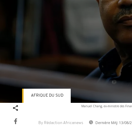
AFRIQUE DU SUD
Volume
Manuel Chang, ex-ministre des Finan
90%
Dernière MAJ:
13/08/2
By Rédaction Africanews