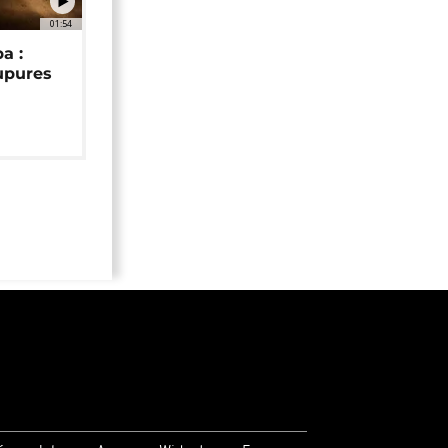
01:54
a :
upures