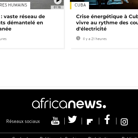
TRES HUMAINS
CUBA
01:18
: vaste réseau de
Crise énergétique à Cub
nts démantelé en
vivre au rythme des co
anée
d'électricité
eures
Il y a 21 heures
Réseaux sociaux