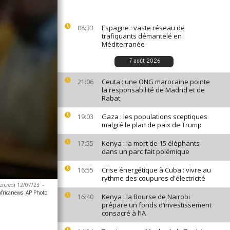
Espagne : vaste réseau de
08:33
trafiquants démantelé en
Méditerranée
7 août 2026
Ceuta : une ONG marocaine pointe
21:06
la responsabilité de Madrid et de
Rabat
Gaza : les populations sceptiques
19:03
malgré le plan de paix de Trump
Kenya : la mort de 15 éléphants
17:55
dans un parc fait polémique
Crise énergétique à Cuba : vivre au
16:55
rythme des coupures d'électricité
ercredi 12/07/23
-
africanews
AP Photo
Kenya : la Bourse de Nairobi
16:40
prépare un fonds d’investissement
consacré à l’IA