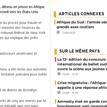
 détenu en prison en Afrique
credi vers les États-Unis.
ARTICLES CONNEXES
Afrique du Sud : l'armée séc
ge du procès pour fraude et
grands axes routiers
é ministre des Finances du
 tribunal fédéral de New York
13/08/2024
ars qui implique des prêts
SUR LE MÊME PAYS
estisseurs américains et
La 13ᵉ édition du concours
international de ballet sud
ouvre la scène aux jeunes 
étenu a été remis aux autorités
tentative judiciaire pour éviter
06/08 - 16:53
Crise migratoire : l’Afriqu
appelle à une réponse afri
 de district de Brooklyn.
05/08 - 18:38
e près de cinq ans menés par M.
Amnesty met en garde con
tre extradé vers son pays
harcèlement anti-immigré