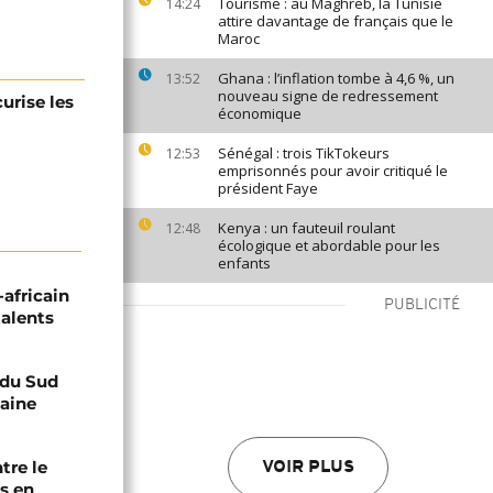
Tourisme : au Maghreb, la Tunisie
14:24
attire davantage de français que le
Maroc
Ghana : l’inflation tombe à 4,6 %, un
13:52
nouveau signe de redressement
urise les
économique
Sénégal : trois TikTokeurs
12:53
emprisonnés pour avoir critiqué le
président Faye
Kenya : un fauteuil roulant
12:48
écologique et abordable pour les
enfants
-africain
PUBLICITÉ
talents
e du Sud
caine
tre le
VOIR PLUS
s en