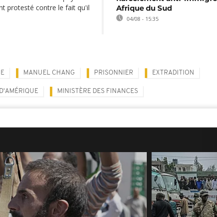
 protesté contre le fait qu'il
Afrique du Sud
04/08 - 15:35
E
MANUEL CHANG
PRISONNIER
EXTRADITION
 D'AMÉRIQUE
MINISTÈRE DES FINANCES