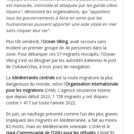
est menacée, intimidée et attaquée par les garde-côtes
libyens"
, dénoncent les organisations, qui
"appellent
tous les gouvernements à faire en sorte que les
humanitaires puissent apporter une aide vitale en mer
sans risquer leur vie"
.
Plus tôt vendredi, l'
Ocean Viking
, avait secouru sans
incident un premier groupe de 46 personnes dans la
zone. Pour débarquer ces 57 migrants rescapés, l'Ocean
Viking s'est vu désigner par les autorités italiennes le port
de Civitavecchia, à trois jours de navigation.
La
Méditerranée centrale
est la route migratoire la plus
dangereuse du monde, selon l'
Organisation internationale
pour les migrations
(OIM). L'agence onusienne estime
que depuis début 2023, 1 728 migrants y ont disparu
contre 1 417 sur toute l'année 2022.
En juin, un naufrage présenté comme l'un des plus graves
impliquant des migrants en Méditerranée, a fait au moins
82 morts, mais en Méditerranée orientale. L'OIM et le
Haut-Commissariat de l'ONU pour les réfugiés
(UNHCR)