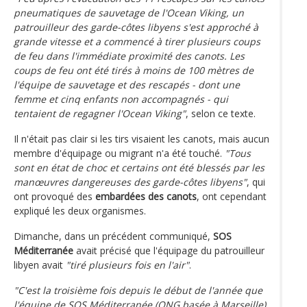
pneumatiques de sauvetage de l'Ocean Viking, un
patrouilleur des garde-côtes libyens s'est approché à
grande vitesse et a commencé à tirer plusieurs coups
de feu dans l'immédiate proximité des canots. Les
coups de feu ont été tirés à moins de 100 mètres de
l'équipe de sauvetage et des rescapés - dont une
femme et cinq enfants non accompagnés - qui
tentaient de regagner l'Ocean Viking"
, selon ce texte.
Il n'était pas clair si les tirs visaient les canots, mais aucun
membre d'équipage ou migrant n'a été touché.
"Tous
sont en état de choc et certains ont été blessés par les
manœuvres dangereuses des garde-côtes libyens"
, qui
ont provoqué des
embardées des canots
, ont cependant
expliqué les deux organismes.
Dimanche, dans un précédent communiqué,
SOS
Méditerranée
avait précisé que l'équipage du patrouilleur
libyen avait
"tiré plusieurs fois en l'air"
.
"C'est la troisième fois depuis le début de l'année que
l'équipe de SOS Méditerranée (ONG basée à Marseille)