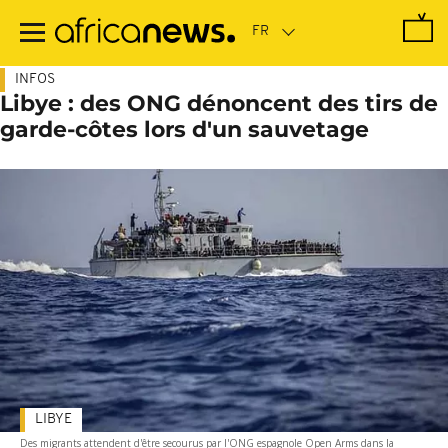
Passer
au
contenu
principal
INFOS
Libye : des ONG dénoncent des tirs de
garde-côtes lors d'un sauvetage
LIBYE
Des migrants attendent d'être secourus par l'ONG espagnole Open Arms dans la