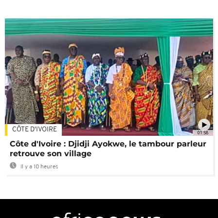
CÔTE D'IVOIRE
01:58
Côte d'Ivoire : Djidji Ayokwe, le tambour parleur
retrouve son village
Il y a 10 heures