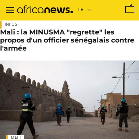
Passer
au
contenu
principal
INFOS
Mali : la MINUSMA "regrette" les
propos d'un officier sénégalais contre
l'armée
MALI