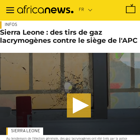
Passer
au
contenu
principal
INFOS
Sierra Leone : des tirs de gaz
lacrymogènes contre le siège de l'APC
SIERRA LEONE
Au lendemain de l’élection générale, des gaz lacrymogènes ont été tirés par la police