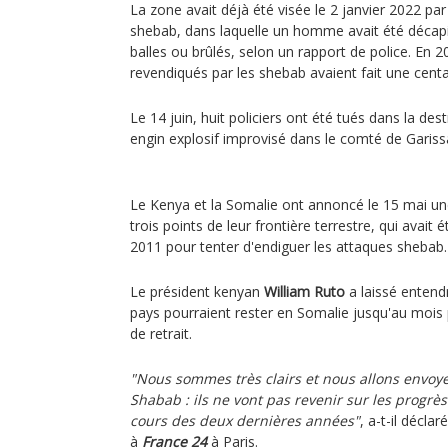
La zone avait déjà été visée le 2 janvier 2022 pa
shebab, dans laquelle un homme avait été décapit
balles ou brûlés, selon un rapport de police. En 2
revendiqués par les shebab avaient fait une cent
Le 14 juin, huit policiers ont été tués dans la des
engin explosif improvisé dans le comté de Gariss
Le Kenya et la Somalie ont annoncé le 15 mai un
trois points de leur frontière terrestre, qui avait
2011 pour tenter d'endiguer les attaques shebab.
Le président kenyan
William Ruto
a laissé entend
pays pourraient rester en Somalie jusqu'au mois 
de retrait.
"Nous sommes très clairs et nous allons envoye
Shabab : ils ne vont pas revenir sur les progrè
cours des deux dernières années"
, a-t-il décla
à
France 24
à Paris.