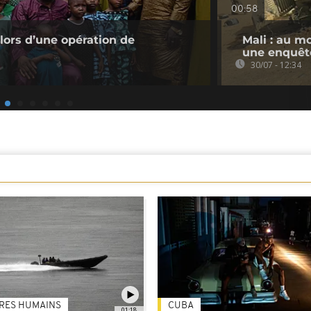
00:58
 lors d’une opération de
Mali : au m
une enquêt
30/07 - 12:34
TRES HUMAINS
CUBA
01:18