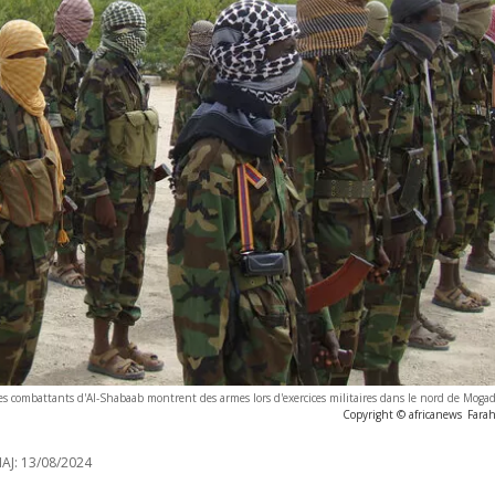
s combattants d'Al-Shabaab montrent des armes lors d'exercices militaires dans le nord de Mogad
Copyright © africanews
Fara
AJ:
13/08/2024