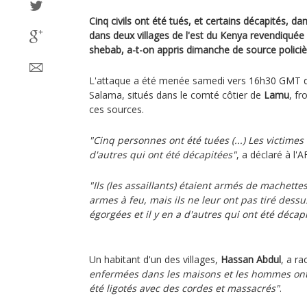
Cinq civils ont été tués, et certains décapités, d
dans deux villages de l'est du Kenya revendiquée 
shebab, a-t-on appris dimanche de source policièr
L'attaque a été menée samedi vers 16h30 GMT da
Salama, situés dans le comté côtier de
Lamu
, fr
ces sources.
"Cinq personnes ont été tuées (...) Les victimes 
d'autres qui ont été décapitées"
, a déclaré à l'
"Ils (les assaillants) étaient armés de machette
armes à feu, mais ils ne leur ont pas tiré dessu
égorgées et il y en a d'autres qui ont été décap
Un habitant d'un des villages,
Hassan Abdul
, a r
enfermées dans les maisons et les hommes ont re
été ligotés avec des cordes et massacrés"
.