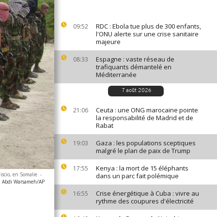
RDC : Ebola tue plus de 300 enfants,
09:52
l'ONU alerte sur une crise sanitaire
majeure
Espagne : vaste réseau de
08:33
trafiquants démantelé en
Méditerranée
7 août 2026
Ceuta : une ONG marocaine pointe
21:06
la responsabilité de Madrid et de
Rabat
Gaza : les populations sceptiques
19:03
malgré le plan de paix de Trump
Kenya : la mort de 15 éléphants
17:55
iscio, en Somalie
-
dans un parc fait polémique
h Abdi Warsameh/AP
Crise énergétique à Cuba : vivre au
16:55
rythme des coupures d'électricité