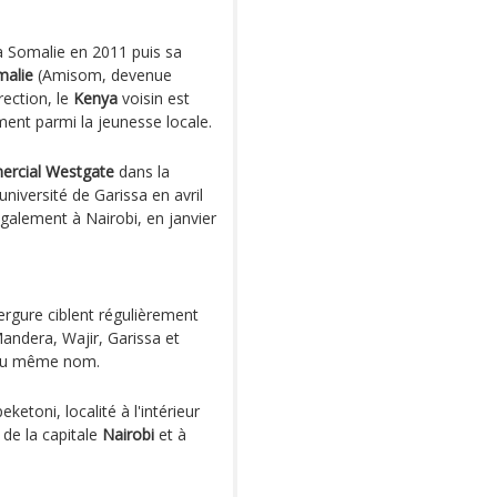
la Somalie en 2011 puis sa
malie
(Amisom, devenue
ection, le
Kenya
voisin est
ment parmi la jeunesse locale.
ercial Westgate
dans la
niversité de Garissa en avril
également à Nairobi, en janvier
gure ciblent régulièrement
Mandera, Wajir, Garissa et
e du même nom.
etoni, localité à l'intérieur
 de la capitale
Nairobi
et à