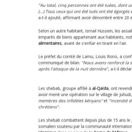
"Au total, cinq personnes ont été tuées, dont u
(...) Tous ceux qui ont été tués ont été égorgés 
a-t-il ajouté, affirmant avoir dénombré entre 20 e
Selon un autre habitant, Ismail Hussein, les assa
emparés de biens appartenant aux habitants, 
alimentaires
, avant de s'enfuir en tirant en l'air.
Le préfet du comté de Lamu, Louis Rono, a confi
communiqué de bilan.
"Nous avons renforcé la s
après l'attaque de la nuit dernière"
, a-t-il décl
Les shebab, groupe affilié à
al-Qaïda
, ont reven
avoir mené une opération sur le village de Juhudi
membres des infidèles kényans"
et
"incendié d
chrétiens"
.
Les shebab combattent depuis plus de 15 ans le
somalien soutenu par la communauté international