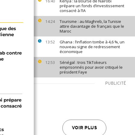
Kenya : la Bourse de Nairobi
16:40
prépare un fonds d’investissement
consacré à l’IA
Tourisme : au Maghreb, la Tunisie
14:24
attire davantage de français que le
que des
Maroc
lienne
Ghana : l’inflation tombe à 4,6 %, un
13:52
nouveau signe de redressement
économique
ab contre
ne
Sénégal : trois TikTokeurs
12:53
emprisonnés pour avoir critiqué le
président Faye
PUBLICITÉ
bi prépare
 consacré
VOIR PLUS
cs