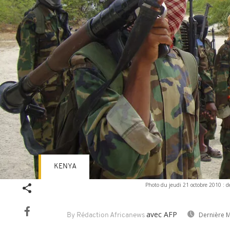
KENYA
Photo du jeudi 21 octobre 2010 : de
avec AFP
Dernière M
By Rédaction Africanews