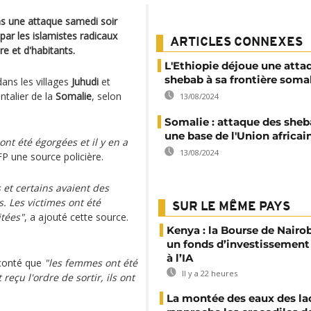
ans une attaque samedi soir
par les islamistes radicaux
ARTICLES CONNEXES
e et d'habitants.
L'Ethiopie déjoue une atta
shebab à sa frontière soma
ns les villages
Juhudi
et
ontalier de la
Somalie
, selon
13/08/2024
Somalie : attaque des sheb
une base de l'Union africai
ont été égorgées et il y en a
13/08/2024
AFP une source policière.
s et certains avaient des
s. Les victimes ont été
SUR LE MÊME PAYS
itées"
, a ajouté cette source.
Kenya : la Bourse de Nairo
un fonds d’investissement
à l’IA
aconté que
"les femmes ont été
Il y a 22 heures
çu l'ordre de sortir, ils ont
La montée des eaux des la