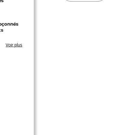
es
upçonnés
ts
Voir plus