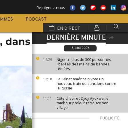
Rejoignez-nous
AMMES
PODCAST
EN DIRECT
DERNIÈRE MINUTE
s, dans
8 août 2026
Nigeria : plus de 300 personnes
14:29
libérées des mains de bandes
armées
Le Sénat américain vote un
12:18
nouveau train de sanctions contre
la Russie
Côte d'Ivoire : Djidji Ayokwe, le
11:11
tambour parleur retrouve son
village
PUBLICITÉ