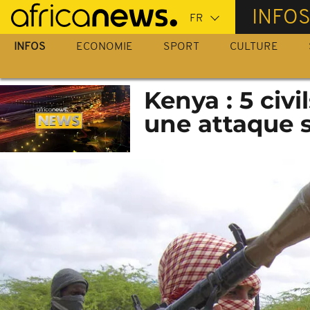
Passer
INFO
au
contenu
INFOS
ECONOMIE
SPORT
CULTURE
principal
Kenya : 5 civi
une attaque 