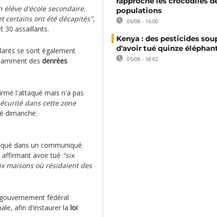
rapproche les crocodiles d
n élève d'école secondaire.
populations
et certains ont été décapités"
,
06/08 - 16:00
t 30 assaillants.
Kenya : des pesticides so
d'avoir tué quinze éléphan
illants se sont également
05/08 - 18:02
notamment des
denrées
rmé l'attaqué mais n'a pas
écurité dans cette zone
aré dimanche.
diqué dans un communiqué
, affirmant avoir tué
"six
ix maisons où résidaient des
 gouvernement fédéral
e, afin d'instaurer la
loi