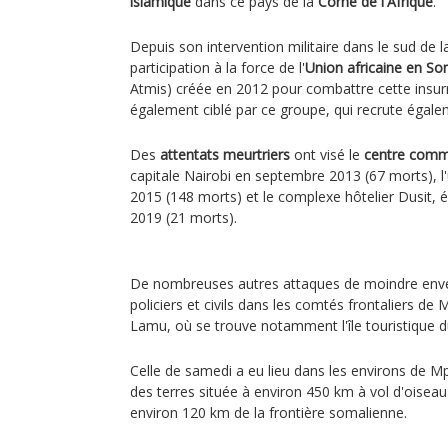
islamique
dans ce pays de la
Corne de l'Afrique
.
Depuis son intervention militaire dans le sud de 
participation à la force de l'
Union africaine en So
Atmis) créée en 2012 pour combattre cette insurr
également ciblé par ce groupe, qui recrute égale
Des
attentats meurtriers
ont visé le
centre comm
capitale Nairobi en septembre 2013 (67 morts), l'u
2015 (148 morts) et le complexe hôtelier Dusit, 
2019 (21 morts).
De nombreuses autres attaques de moindre enver
policiers et civils dans les comtés frontaliers de 
Lamu, où se trouve notamment l'île touristiqu
Celle de samedi a eu lieu dans les environs de Mpek
des terres située à environ 450 km à vol d'oiseau
environ 120 km de la frontière somalienne.