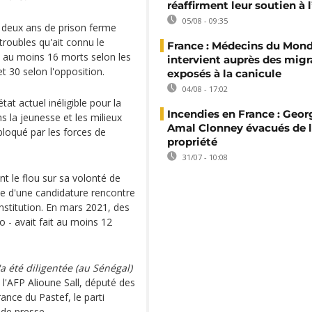
réaffirment leur soutien à
05/08 - 09:35
 deux ans de prison ferme
troubles qu'ait connu le
France : Médecins du Mon
 au moins 16 morts selon les
intervient auprès des migr
t 30 selon l'opposition.
exposés à la canicule
04/08 - 17:02
t actuel inéligible pour la
Incendies en France : Geor
s la jeunesse et les milieux
Amal Clonney évacués de 
bloqué par les forces de
propriété
31/07 - 10:08
nt le flou sur sa volonté de
e d'une candidature rencontre
nstitution. En mars 2021, des
 - avait fait au moins 12
 été diligentée (au Sénégal)
 l'AFP Alioune Sall, député des
ance du Pastef, le parti
de presse.