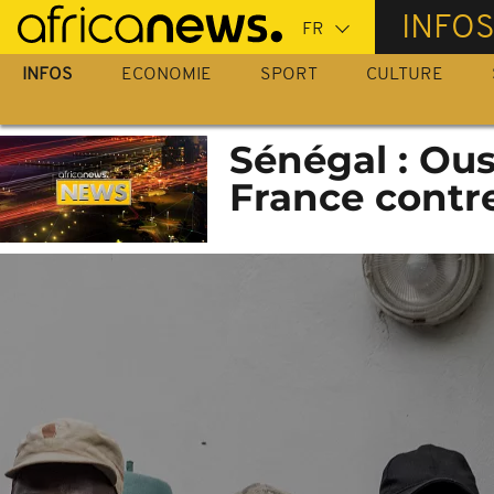
Passer
INFO
au
contenu
INFOS
ECONOMIE
SPORT
CULTURE
principal
Sénégal : Ou
France contr