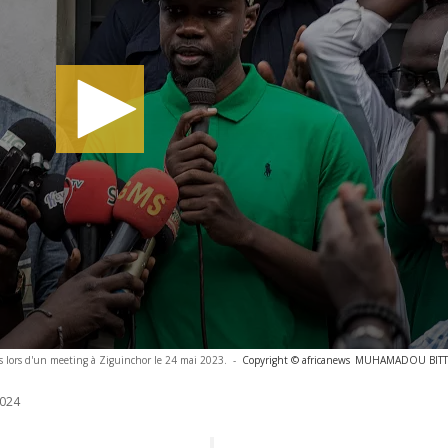
ns lors d'un meeting à Ziguinchor le 24 mai 2023.
-
Copyright © africanews
MUHAMADOU BITTAYE
024