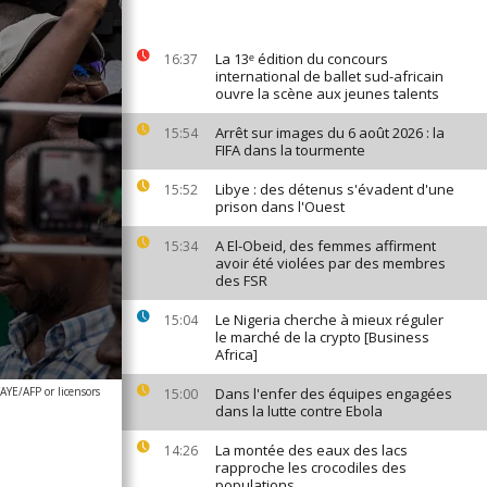
La 13ᵉ édition du concours
16:37
international de ballet sud-africain
ouvre la scène aux jeunes talents
Arrêt sur images du 6 août 2026 : la
15:54
FIFA dans la tourmente
Libye : des détenus s'évadent d'une
15:52
prison dans l'Ouest
A El-Obeid, des femmes affirment
15:34
avoir été violées par des membres
des FSR
Le Nigeria cherche à mieux réguler
15:04
le marché de la crypto [Business
Africa]
/AFP or licensors
Dans l'enfer des équipes engagées
15:00
dans la lutte contre Ebola
La montée des eaux des lacs
14:26
rapproche les crocodiles des
populations