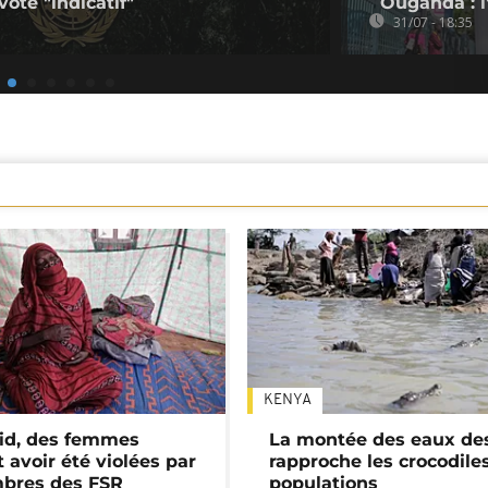
 vote "indicatif"
Ouganda : l'
31/07 - 18:35
KENYA
id, des femmes
La montée des eaux des
 avoir été violées par
rapproche les crocodile
bres des FSR
populations