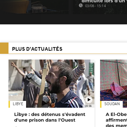
difficulté lors d'un
03/08 - 15:14
PLUS D'ACTUALITÉS
LIBYE
SOUDAN
00:58
Libye : des détenus s'évadent
A El-Obe
d'une prison dans l'Ouest
affirment
des mem