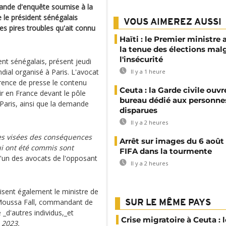
ande d'enquête soumise à la
 le président sénégalais
VOUS AIMEREZ AUSSI
es pires troubles qu'ait connu
Haïti : le Premier ministre 
la tenue des élections mal
l'insécurité
ent sénégalais, présent jeudi
al organisé à Paris. L'avocat
Il y a 1 heure
rence de presse le contenu
Ceuta : la Garde civile ouvr
r en France devant le pôle
bureau dédié aux personne
 Paris, ainsi que la demande
disparues
Il y a 2 heures
es visées des conséquences
Arrêt sur images du 6 août 
qui ont été commis sont
FIFA dans la tourmente
l'un des avocats de l'opposant
Il y a 2 heures
isent également le ministre de
l Moussa Fall, commandant de
SUR LE MÊME PAYS
_d'autres individus,_et
Crise migratoire à Ceuta : l
 2023.