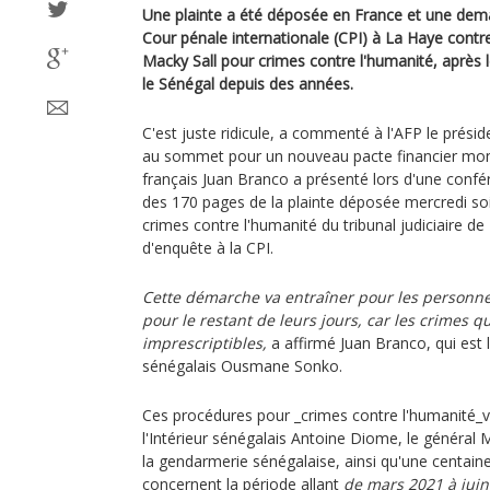
Une plainte a été déposée en France et une dem
Cour pénale internationale (CPI) à La Haye contre
Macky Sall pour crimes contre l'humanité, après l
le Sénégal depuis des années.
C'est juste ridicule, a commenté à l'AFP le présid
au sommet pour un nouveau pacte financier mondi
français Juan Branco a présenté lors d'une confé
des 170 pages de la plainte déposée mercredi soi
crimes contre l'humanité du tribunal judiciaire de
d'enquête à la CPI.
Cette démarche va entraîner pour les personn
pour le restant de leurs jours, car les crimes 
imprescriptibles,
a affirmé Juan Branco, qui est 
sénégalais Ousmane Sonko.
Ces procédures pour _crimes contre l'humanité_v
l'Intérieur sénégalais Antoine Diome, le généra
la gendarmerie sénégalaise, ainsi qu'une centaine 
concernent la période allant
de mars 2021 à juin