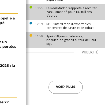
Le Real Madrid s’apprête à recruter
13:55
Yan Diomandé pour 140 millions
d’euros
appelle à
gré
RDC : interdiction d’exporter les
12:19
concentrés de cuivre et de cobalt
Après 58 jours d'absence,
11:50
l'inquiétude grandit autour de Paul
e un
Biya
s portées
PUBLICITÉ
2026 : la
VOIR PLUS
es 27