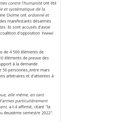
mes contre l'humanité
ont été
e et systématique de la
toine Diome ont
ordonné et
des manifestants désarmés
es. Ils sont accusés d'avoir
a coalition d'opposition
Yewwi
lus de 4 500 éléments de
710 éléments de preuve des
support à la demande
e de 50 personnes_entre mars
ns arbitraires et d'atteintes à
que, elle même, en tant
d'armes particulièrement
ent,
a-t-il affirmé, citant "la
 au deuxième semestre 2022".