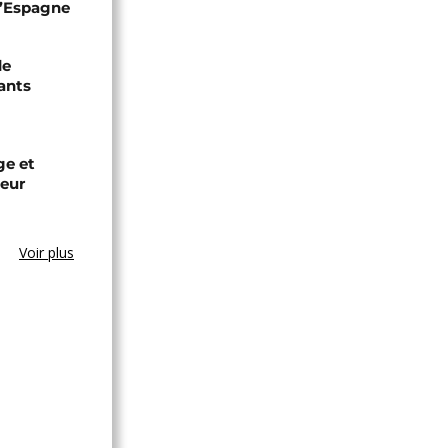
 l’Espagne
de
ants
ge et
leur
Voir plus