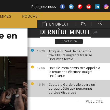
Rejoignez-nous
AMMES
PODCAST
EN DIRECT
DERNIÈRE MINUTE
e en
6 août 2026
Afrique du Sud : le départ de
18:20
travailleurs migrants fragilise
l'industrie textile
Haïti : le Premier ministre appelle à
17:08
la tenue des élections malgré
l'insécurité
Ceuta : la Garde civile ouvre un
16:44
bureau dédié aux personnes
portées disparues
PUBLICITÉ