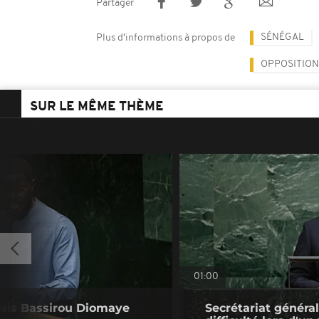
Partager
SÉNÉGAL
Plus d'informations à propos de
OPPOSITION
SUR LE MÊME THÈME
01:00
alais Bassirou Diomaye
Secrétariat général