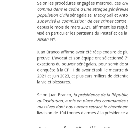
Selon les procédures engagées mercredi, ces
cri
commis dans le cadre d'une attaque généralisé
population civile
sénégalaise. Macky Sall et An
supervisé la commission" de ces crimes
contre 
depuis le mois de mars 2021, affirment les requêt
visé en particulier les partisans du Pastef et de l
Askan Wi.
Juan Branco affirme avoir été récipiendaire de p
preuve. L'avocat et son équipe ont sélectionné 
exactions du pouvoir sénégalais, pour servir de 
d'enquête à la CPI. Il dit avoir établi _le meurtr
2021 et juin 2023, et plusieurs milliers de détentio
la vie et blessures.
Selon Juan Branco,
la présidence de la Républi
qu'institution, a mis en place des commandes 
massives dont nous avons retracé le cheminem
livraison de 104 tonnes d'armes à la présidence