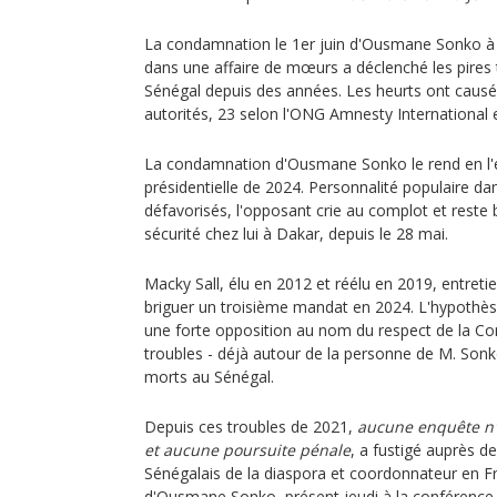
La condamnation le 1er juin d'Ousmane Sonko à
dans une affaire de mœurs a déclenché les pires 
Sénégal depuis des années. Les heurts ont causé
autorités, 23 selon l'ONG Amnesty International e
La condamnation d'Ousmane Sonko le rend en l'éta
présidentielle de 2024. Personnalité populaire dan
défavorisés, l'opposant crie au complot et reste 
sécurité chez lui à Dakar, depuis le 28 mai.
Macky Sall, élu en 2012 et réélu en 2019, entretie
briguer un troisième mandat en 2024. L'hypothès
une forte opposition au nom du respect de la Co
troubles - déjà autour de la personne de M. Sonko
morts au Sénégal.
Depuis ces troubles de 2021,
aucune enquête n'a
et aucune poursuite pénale
, a fustigé auprès de
Sénégalais de la diaspora et coordonnateur en Fr
d'Ousmane Sonko, présent jeudi à la conférence 