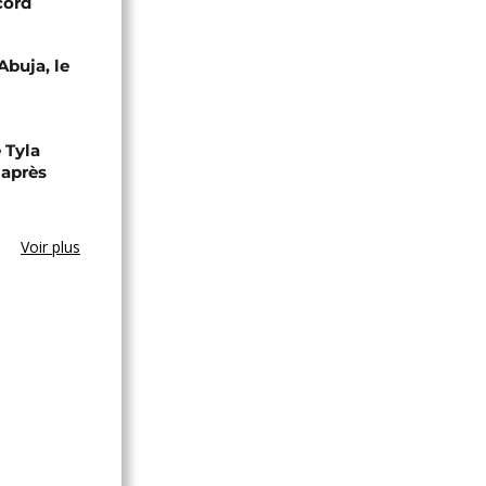
cord
Abuja, le
 Tyla
 après
Voir plus