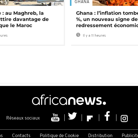
GHANA
01:01
 : au Maghreb, la
Ghana : l’inflation tomb
attire davantage de
%, un nouveau signe de
 que le Maroc
redressement économi
eures
Il y a 11 heures
Réseaux sociaux
ns
Contacts
Politique de Cookie
Distribution
Publicit