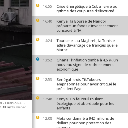
Crise énergétique à Cuba : vivre au
16:55
rythme des coupures d'électricité
Kenya : la Bourse de Nairobi
16:40
prépare un fonds d’investissement
consacré à l’IA
Tourisme : au Maghreb, la Tunisie
14:24
attire davantage de français que le
Maroc
Ghana : l’inflation tombe à 4,6 %, un
13:52
nouveau signe de redressement
économique
Sénégal : trois TikTokeurs
12:53
emprisonnés pour avoir critiqué le
président Faye
Kenya : un fauteuil roulant
12:48
udi 21 mars 2024.
-
écologique et abordable pour les
All rights reserved
enfants
Meta condamné à 942 millions de
12:08
dollars pour non protection des
mineurs