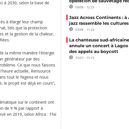
opération de sauvetage re
ici à 2030, selon la base de
06/08 - 12:23
Jazz Across Continents : à 
és à élargir leur champ
jazz rassemble les cultures
imat, tels que la protection
03/08 - 11:26
s et la gestion de la chaleur,
fiées.
La chanteuse sud-africaine
annule un concert à Lagos
des appels au boycott
de la même manière l'énergie
31/07 - 15:15
 un générateur par des
problème. Ce que nous faisons
À l'heure actuelle, Rensource
ns tout le Nigeria et nous
 le projet est déjà en cours’’,
limatique sur le continent ont
ion de 9 % par rapport à
levé en 2019, selon Africa : The