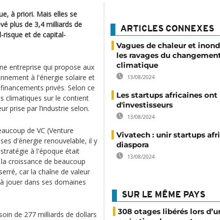
e, à priori. Mais elles se
vé plus de 3,4 milliards de
ARTICLES CONNEXES
-risque et de capital-
Vagues de chaleur et inond
les ravages du changemen
climatique
ne entreprise qui propose aux
onnement à l'énergie solaire et
13/08/2024
 financements privés. Selon ce
Les startups africaines ont
s climatiques sur le contient
d'investisseurs
ur prise par l’industrie selon.
13/08/2024
 beaucoup de VC (Venture
Vivatech : unir startups afr
ises d'énergie renouvelable, il y
diaspora
stratégie à l'époque était
13/08/2024
e la croissance de beaucoup
serré, car la chaîne de valeur
t à jouer dans ses domaines
SUR LE MÊME PAYS
308 otages libérés lors d’u
oin de 277 milliards de dollars