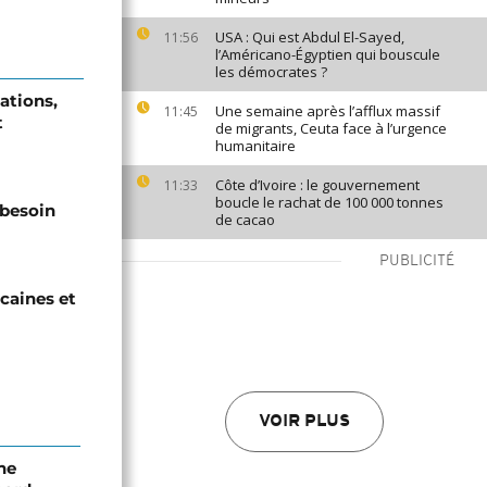
USA : Qui est Abdul El-Sayed,
11:56
l’Américano-Égyptien qui bouscule
les démocrates ?
ations,
Une semaine après l’afflux massif
11:45
t
de migrants, Ceuta face à l’urgence
humanitaire
Côte d’Ivoire : le gouvernement
11:33
boucle le rachat de 100 000 tonnes
 besoin
de cacao
PUBLICITÉ
icaines et
VOIR PLUS
ne