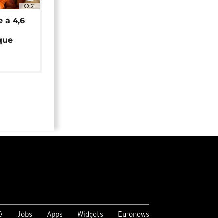
00:51
e à 4,6
que
é
Jobs
Apps
Widgets
Euronews