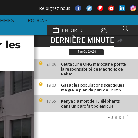
Rejoignez-nous
AMMES
PODCAST
EN DIRECT
DERNIÈRE MINUTE
 les
7 août 2026
Ceuta : une ONG marocaine pointe
21:06
la responsabilité de Madrid et de
Rabat
Gaza : les populations sceptiques
19:03
malgré le plan de paix de Trump
Kenya : la mort de 15 éléphants
17:55
dans un parc fait polémique
PUBLICITÉ