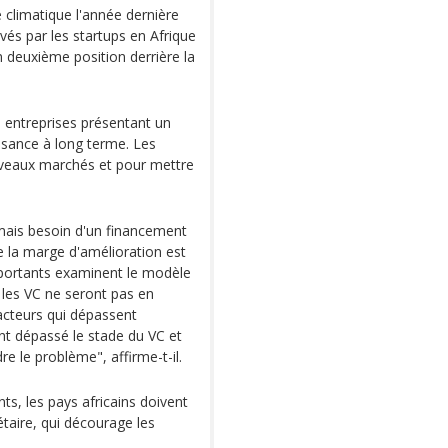
e climatique l'année dernière
evés par les startups en Afrique
n deuxième position derrière la
 entreprises présentant un
ssance à long terme. Les
ouveaux marchés et pour mettre
rmais besoin d'un financement
e la marge d'amélioration est
mportants examinent le modèle
e les VC ne seront pas en
acteurs qui dépassent
nt dépassé le stade du VC et
re le problème", affirme-t-il.
s, les pays africains doivent
étaire, qui décourage les