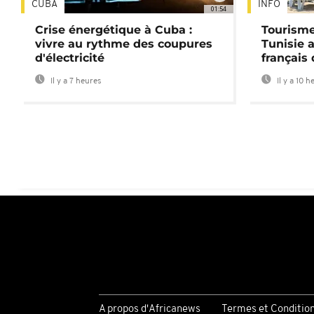
CUBA
INFO
01:54
Crise énergétique à Cuba :
Tourisme
vivre au rythme des coupures
Tunisie 
d'électricité
français
Il y a 7 heures
Il y a 10 h
A propos d'Africanews
Termes et Conditio