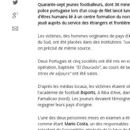
Quarante-sept jeunes footballeurs, dont 36 mineu
police portugaise lors d'un coup de filet lancé lun
d'êtres humains lié à un centre formation du nord
jeudi auprès du service des étrangers et frontière
Les victimes, des hommes originaires de pays d'
du Sud, ont été placées dans des institutions
"so
on précisé de même source.
Deux Portugais et cinq sociétés ont été mis en 
opération, baptisée
"El Dourado"
, au cours de la
titres de séjours"
ont été saisis.
D'après les médias locaux, les victimes étaient 
l'académie de football
Bsports
, à Riba d'Ave, da
Famalicao (nord). Les joueurs devaient témoigne
regagner leurs pays d'origine.
L'une des deux personnes mises en examen a été 
comme étant
Mario Costa
, un des responsables
président de l'assemblée générale de la ligue de 