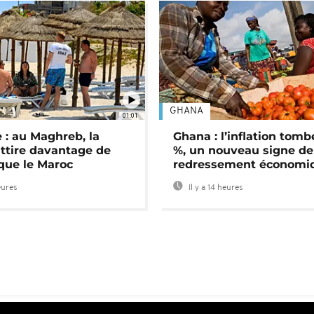
GHANA
01:01
 : au Maghreb, la
Ghana : l’inflation tomb
attire davantage de
%, un nouveau signe de
 que le Maroc
redressement économi
eures
Il y a 14 heures