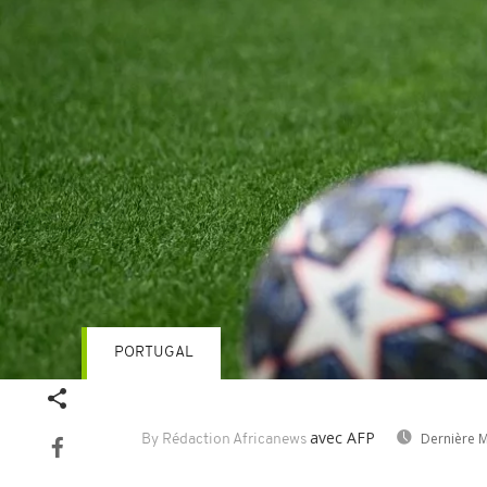
PORTUGAL
avec AFP
Dernière M
By Rédaction Africanews