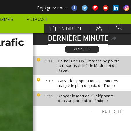
Rejoignez-nous
AMMES
PODCAST
EN DIRECT
DERNIÈRE MINUTE
rafic
7 août 2026
Ceuta : une ONG marocaine pointe
21:06
la responsabilité de Madrid et de
Rabat
Gaza : les populations sceptiques
19:03
malgré le plan de paix de Trump
Kenya : la mort de 15 éléphants
17:55
dans un parc fait polémique
PUBLICITÉ