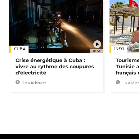
CUBA
INFO
01:54
Crise énergétique à Cuba :
Tourisme
vivre au rythme des coupures
Tunisie 
d'électricité
français
Il y a 10 heures
Il y a 13 h