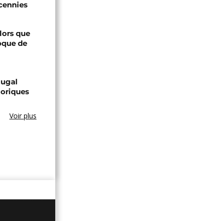
cennies
lors que
oque de
tugal
toriques
Voir plus