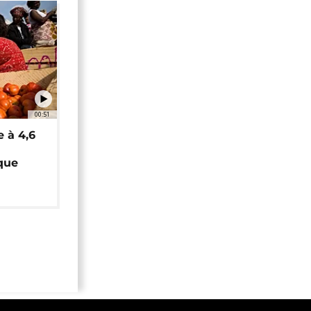
00:51
e à 4,6
que