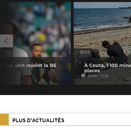
01:03
u Cap-Vert rejoint la RS
À Ceuta, 1 100 min
places
06/08 - 12:21
PLUS D'ACTUALITÉS