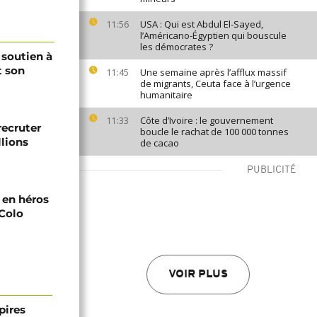
USA : Qui est Abdul El-Sayed,
11:56
l’Américano-Égyptien qui bouscule
les démocrates ?
 soutien à
t son
Une semaine après l’afflux massif
11:45
de migrants, Ceuta face à l’urgence
humanitaire
Côte d’Ivoire : le gouvernement
11:33
recruter
boucle le rachat de 100 000 tonnes
lions
de cacao
PUBLICITÉ
i en héros
-Colo
VOIR PLUS
pires