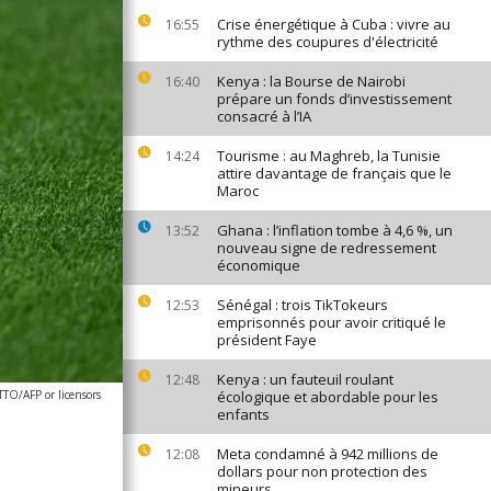
Crise énergétique à Cuba : vivre au
16:55
rythme des coupures d'électricité
Kenya : la Bourse de Nairobi
16:40
prépare un fonds d’investissement
consacré à l’IA
Tourisme : au Maghreb, la Tunisie
14:24
attire davantage de français que le
Maroc
Ghana : l’inflation tombe à 4,6 %, un
13:52
nouveau signe de redressement
économique
Sénégal : trois TikTokeurs
12:53
emprisonnés pour avoir critiqué le
président Faye
Kenya : un fauteuil roulant
12:48
O/AFP or licensors
écologique et abordable pour les
enfants
Meta condamné à 942 millions de
12:08
dollars pour non protection des
mineurs