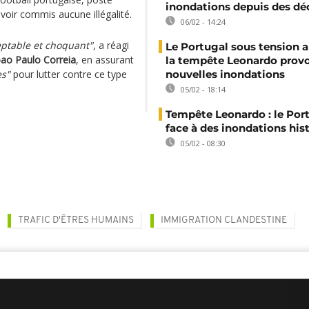
inondations depuis des dé
voir commis aucune illégalité.
06/02 - 14:24
eptable et choquant"
, a réagi
Le Portugal sous tension a
oao Paulo Correia
, en assurant
la tempête Leonardo prov
es"
pour lutter contre ce type
nouvelles inondations
05/02 - 18:14
Tempête Leonardo : le Por
face à des inondations his
05/02 - 08:30
TRAFIC D'ÊTRES HUMAINS
IMMIGRATION CLANDESTINE