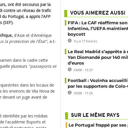
rs, ont été secourus par la
di contre un réseau de trafic
VOUS AIMEREZ AUSSI
 du Portugal, a appris l'AFP
s (SEF).
FIFA : La CAF réaffirme son
Infantino, l’UEFA maintien
boycott
Afrique,
d'Asie et d'Amérique
us la protection de l'État"
, a-t-
Il y a 17 heures
Le Real Madrid s’apprête à 
Yan Diomandé pour 140 mil
examen dans le cadre cette
d’euros
quelle plusieurs
"passeports et
06/08 - 13:57
Football : Vozinha accueill
séquestrées dans les locaux de
par les supporters de Colo
ns les environs de Vila Nova de
06/08 - 11:36
r devant un juge avant de
SUR LE MÊME PAYS
identifiée par les médias
 de l'académie Bsports et
Le Portugal frappé par ses 
football portugaise, poste