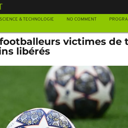
T
SCIENCE & TECHNOLOGIE
NO COMMENT
PROGR
footballeurs victimes de t
ns libérés