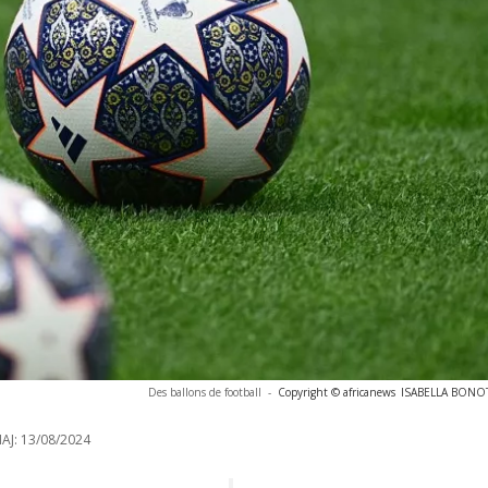
Des ballons de football
-
Copyright © africanews
ISABELLA BONOTT
AJ:
13/08/2024