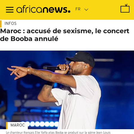
Passer
au
contenu
principal
INFOS
Maroc : accusé de sexisme, le concert
de Booba annulé
MAROC
Le chanteur français Elie Yaffa alias Booba se produit sur la scène Jean Louis