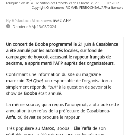
Foulquier lors de la 37e édition des Francofolies de La Rochelle, le 15 juillet 2022
-
Copyright © africanews
ROMAIN PERROCHEAU/AFP or licensors
avec AFP
By Rédaction Africanews
Dernière MAJ:
13/08/2024
Un concert de Booba programmé le 21 juin à Casablanca
a été annulé par les autorités locales, sur fond de
campagne de boycott accusant le rappeur français de
sexisme, a appris mardi l'AFP auprès des organisateurs.
Confirmant une information du site du magazine
marocain
Tel Quel
, un responsable de l'organisation a
simplement répondu
"oui"
à la question de savoir si le
show de
Booba
était annulé.
La même source, qui a requis l'anonymat, a attribué cette
annulation à un refus de la préfecture de
Casablanca-
Anfa
, où devait se produire le rappeur.
Très populaire au
Maroc
, Booba -
Elie Yaffa
de son
véritable nom - a été mis en cause sur les réseaux