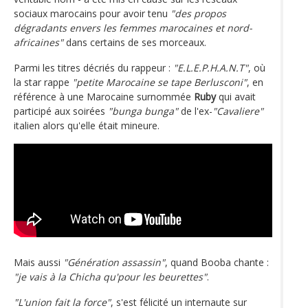
sociaux marocains pour avoir tenu
"des propos
dégradants envers les femmes marocaines et nord-
africaines"
dans certains de ses morceaux.
Parmi les titres décriés du rappeur :
"E.L.E.P.H.A.N.T"
, où
la star rappe
"petite Marocaine se tape Berlusconi"
, en
référence à une Marocaine surnommée
Ruby
qui avait
participé aux soirées
"bunga bunga"
de l'ex-
"Cavaliere"
italien alors qu'elle était mineure.
Mais aussi
"Génération assassin"
, quand Booba chante :
"je vais à la Chicha qu'pour les beurettes"
.
"L'union fait la force"
, s'est félicité un internaute sur