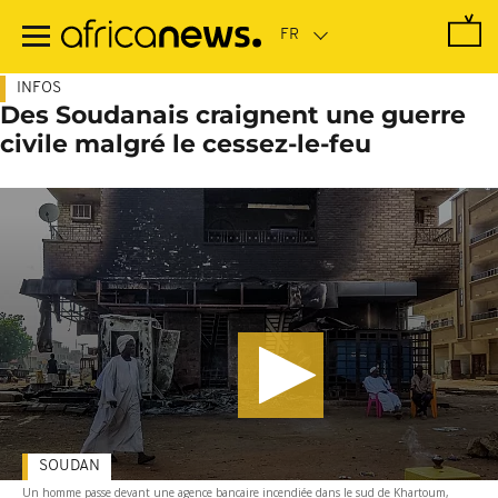
Passer
au
contenu
principal
INFOS
Des Soudanais craignent une guerre
civile malgré le cessez-le-feu
SOUDAN
Un homme passe devant une agence bancaire incendiée dans le sud de Khartoum,