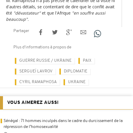
M. Ramaphosa n'a pas précisé le calendrier de la visite ni
d'autres détails, se contentant de dire que le conflit avait
été
"dévastateur"
et que l'Afrique
"en souffre aussi
beaucoup".
Partager
Plus d'informations à propos de
GUERRE RUSSIE / UKRAINE
PAIX
SERGUEÏ LAVROV
DIPLOMATIE
CYRIL RAMAPHOSA
UKRAINE
VOUS AIMEREZ AUSSI
Sénégal : 71 hommes inculpés dans le cadre du durcissement de la
répression de l’homosexualité