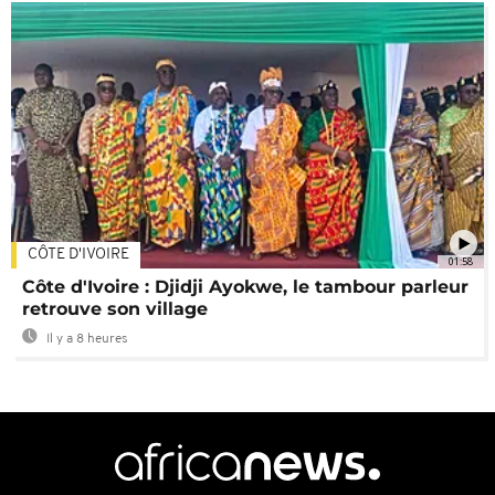
CÔTE D'IVOIRE
01:58
Côte d'Ivoire : Djidji Ayokwe, le tambour parleur
retrouve son village
Il y a 8 heures