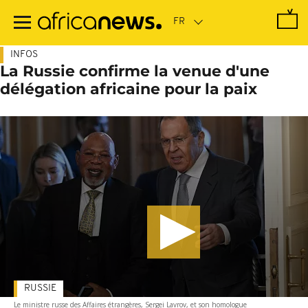
Passer
au
contenu
principal
INFOS
La Russie confirme la venue d'une
délégation africaine pour la paix
RUSSIE
Le ministre russe des Affaires étrangères, Sergei Lavrov, et son homologue