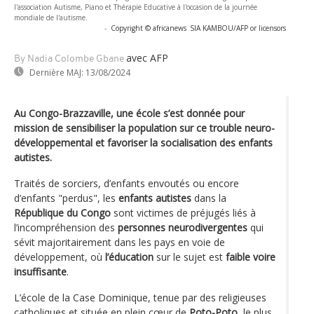
l'association Autisme, Piano et Thérapie Educative à l'occasion de la journée
mondiale de l'autisme.
-
Copyright © africanews
SIA KAMBOU/AFP or licensors
avec AFP
By Nadia Colombe Gbane
Dernière MAJ:
13/08/2024
Au Congo-Brazzaville, une école s’est donnée pour
mission de sensibiliser la population sur ce trouble neuro-
développemental et favoriser la socialisation des enfants
autistes.
Traités de sorciers, d’enfants envoutés ou encore
d’enfants "perdus", les
enfants autistes
dans la
République du Congo
sont victimes de préjugés liés à
l’incompréhension des
personnes neurodivergentes
qui
sévit majoritairement dans les pays en voie de
développement, où
l’éducation
sur le sujet est
faible voire
insuffisante
.
L’école de la Case Dominique, tenue par des religieuses
catholiques et située en plein cœur de
Poto-Poto
, le plus