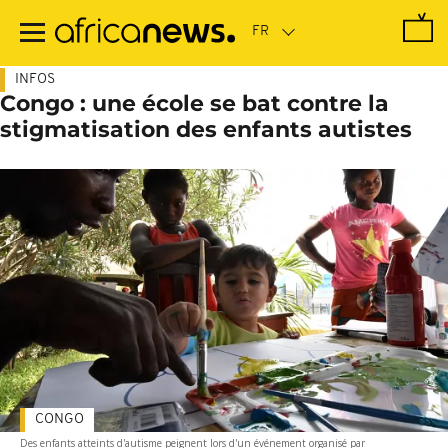
Passer
au
contenu
principal
INFOS
Congo : une école se bat contre la
stigmatisation des enfants autistes
CONGO
Des enfants atteints d'autisme peignent lors d'un événement organisé par