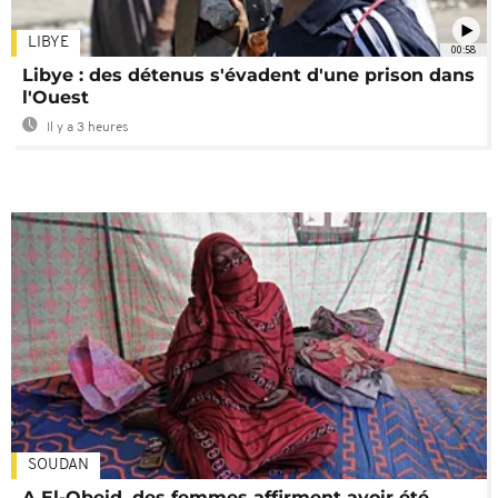
LIBYE
00:58
Libye : des détenus s'évadent d'une prison dans
l'Ouest
Il y a 3 heures
SOUDAN
A El-Obeid, des femmes affirment avoir été