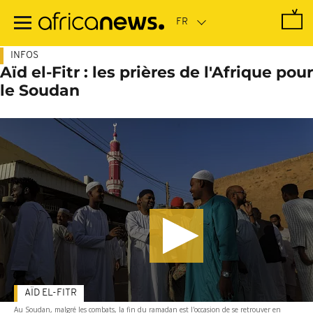
Passer
au
contenu
principal
INFOS
Aïd el-Fitr : les prières de l'Afrique pour
le Soudan
AÏD EL-FITR
Au Soudan, malgré les combats, la fin du ramadan est l'occasion de se retrouver en