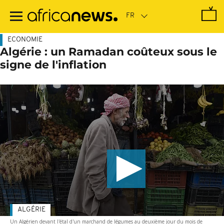
Passer
au
contenu
principal
ECONOMIE
Algérie : un Ramadan coûteux sous le
signe de l'inflation
ALGÉRIE
Un Algérien devant l'étal d'un marchand de légumes au deuxième jour du mois de