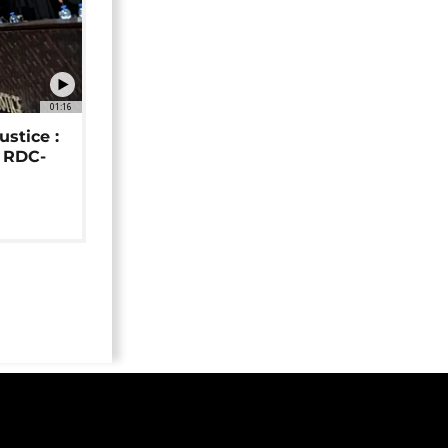
01:16
ustice :
e RDC-