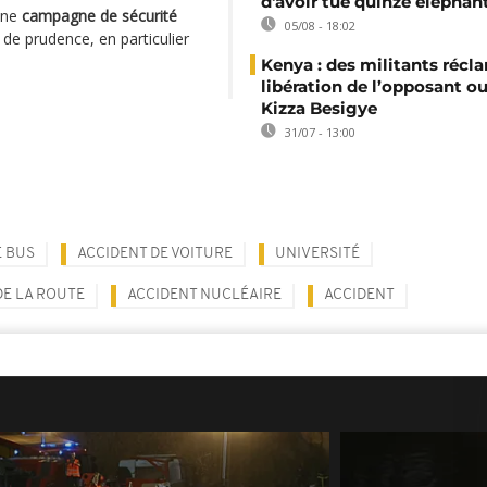
d'avoir tué quinze éléphan
 une
campagne de sécurité
05/08 - 18:02
 de prudence, en particulier
Kenya : des militants récl
libération de l’opposant o
Kizza Besigye
31/07 - 13:00
E BUS
ACCIDENT DE VOITURE
UNIVERSITÉ
DE LA ROUTE
ACCIDENT NUCLÉAIRE
ACCIDENT