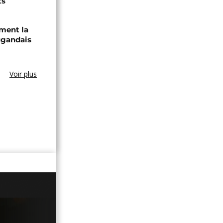
ts
ament la
ugandais
Voir plus