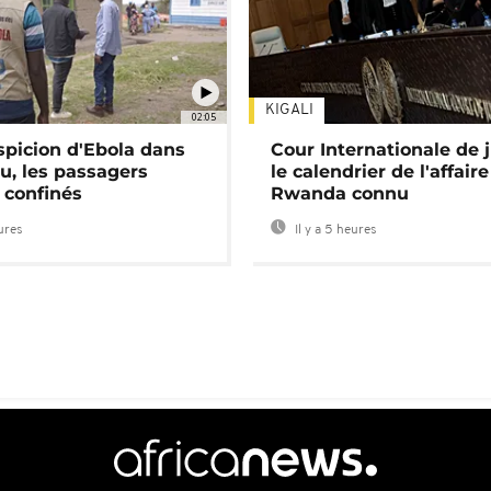
KIGALI
02:05
spicion d'Ebola dans
Cour Internationale de j
u, les passagers
le calendrier de l'affair
 confinés
Rwanda connu
eures
Il y a 5 heures