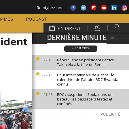
Rejoignez-nous
AMMES
PODCAST
EN DIRECT
DERNIÈRE MINUTE
cident
6 août 2026
Bénin : l'ancien président Patrice
22:48
Talon élu à la tête du Sénat
Cour Internationale de justice : le
22:12
calendrier de l'affaire RDC-Rwanda
connu
RDC : suspicion d'Ebola dans un
21:08
bateau, les passagers testés et
confinés
PUBLICITÉ