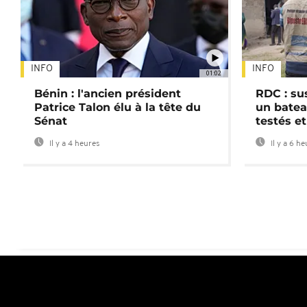
INFO
INFO
01:02
Bénin : l'ancien président
RDC : su
Patrice Talon élu à la tête du
un batea
Sénat
testés et
Il y a 4 heures
Il y a 6 h