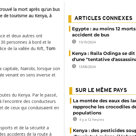
trouvé la mort après qu'un bus
ule de tourisme au Kenya, à
ARTICLES CONNEXES
Egypte : au moins 12 morts
accident de bus
ace et deux autres ont
 30 personnes à bord et le
15/10/2024
lice de la vallée du Rift,
Tom
Kenya : Raila Odinga se dit
d'une "tentative d'assassin
13/08/2024
a capitale, Nairobi, lorsque son
ule venant en sens inverse et
SUR LE MÊME PAYS
routes du Kenya. Par le passé,
La montée des eaux des la
 à l'encontre des conducteurs
rapproche les crocodiles d
et de ceux qui conduisaient en
populations
Il y a 12 heures
sports et de la sécurité a
Kenya : des pesticides so
es accidents de la route à