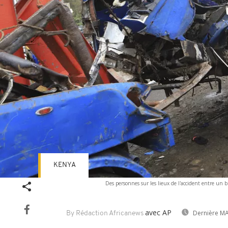
KENYA
Des personnes sur les lieux de l'accident entre un 
avec AP
Dernière MA
By Rédaction Africanews