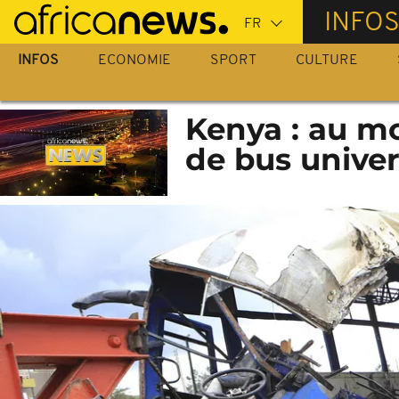
Passer
INFO
au
contenu
INFOS
ECONOMIE
SPORT
CULTURE
principal
Kenya : au m
de bus univer