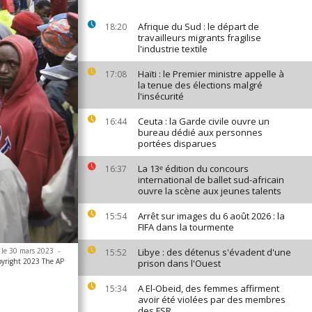
Afrique du Sud : le départ de
18:20
travailleurs migrants fragilise
l'industrie textile
Haïti : le Premier ministre appelle à
17:08
la tenue des élections malgré
l'insécurité
Ceuta : la Garde civile ouvre un
16:44
bureau dédié aux personnes
portées disparues
La 13ᵉ édition du concours
16:37
international de ballet sud-africain
ouvre la scène aux jeunes talents
Arrêt sur images du 6 août 2026 : la
15:54
FIFA dans la tourmente
, le 30 mars 2023
-
Libye : des détenus s'évadent d'une
15:52
pyright 2023 The AP
prison dans l'Ouest
A El-Obeid, des femmes affirment
15:34
avoir été violées par des membres
des FSR