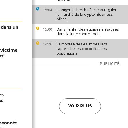
Le Nigeria cherche à mieux réguler
15:04
le marché de la crypto [Business
Africa]
 dans un
Dans l'enfer des équipes engagées
15:00
dans la lutte contre Ebola
La montée des eaux des lacs
14:26
rapproche les crocodiles des
 victime
populations
at"
PUBLICITÉ
cs
es
VOIR PLUS
upçonnés