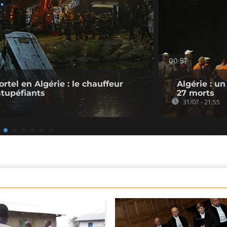
00:57
tel en Algérie : le chauffeur
Algérie : u
stupéfiants
27 morts
31/07 - 21:55