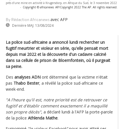
près d'une mine en activité à Krugersdorp, en Afrique du Sud, le 3 novembre 2022
-
Copyright © africanews
AP/Copyright 2022 The AP. All rights reserved.
avec AFP
By Rédaction Africanews
Dernière MAJ:
13/08/2024
La police sud-africaine a annoncé lundi rechercher un
fugitif meurtrier et violeur en série, qu'elle pensait mort
depuis mai 2022 et la découverte d'un cadavre calciné
dans sa cellule de prison de Bloemfontein, où il purgeait
sa peine.
Des
analyses ADN
ont déterminé que la victime n'était
pas
Thabo Bester
, a révélé la police sud-africaine ce
week-end.
"A l'heure qu'il est, notre priorité est de retrouver ce
fugitif et d'établir comment exactement il a maquillé
son propre décès"
, a déclaré lundi à l'AFP la porte-parole
de la police
Athlenda Mathe
.
Surnommé
"le violeur Facebook"
pour avoir attiré ses