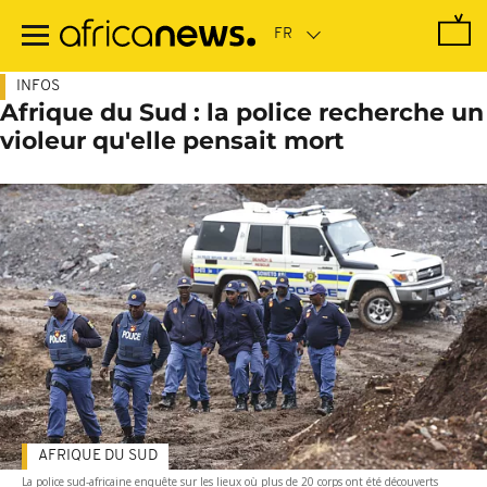
Passer
au
contenu
principal
INFOS
Afrique du Sud : la police recherche un
violeur qu'elle pensait mort
AFRIQUE DU SUD
La police sud-africaine enquête sur les lieux où plus de 20 corps ont été découverts