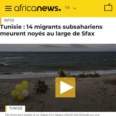
Passer
au
contenu
principal
INFOS
Tunisie : 14 migrants subsahariens
meurent noyés au large de Sfax
TUNISIE
Des fleurs sont laissées là où l'épave d'un bateau chaviré s'est échouée sur une