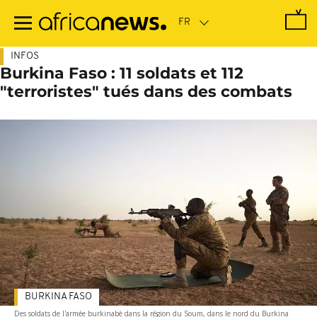
Passer
au
contenu
principal
INFOS
Burkina Faso : 11 soldats et 112
"terroristes" tués dans des combats
BURKINA FASO
Des soldats de l'armée burkinabè dans la région du Soum, dans le nord du Burkina