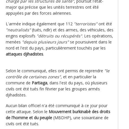
charge par les structures de santé"
, poursuit l'état-
major qui précise que les unités terrestres ont été
appuyées par des forces aériennes.
L'armée indique également que 112
"terroristes"
ont été
"neutralisés"
(tués, ndlr) et des armes, des véhicules, des
engins explosifs
"détruits ou récupérés"
. Les opérations,
menées
"depuis plusieurs jours"
se poursuivent dans le
nord et l'est du pays, particulièrement touchés par les
attaques djihadistes
.
Selon le communiqué, elles ont permis de reprendre
"le
contrôle de certaines zones"
, et en particulier la
commune de
Partiaga
, dans l'est du pays, où plusieurs
civils ont été tués fin février par les groupes armés
djihadistes.
Aucun bilan officiel n'a été communiqué à ce jour pour
cette attaque. Selon le
Mouvement burkinabè des droits
de l'homme et du peuple
(MBDHP), une soixantaine de
civils ont été tués.