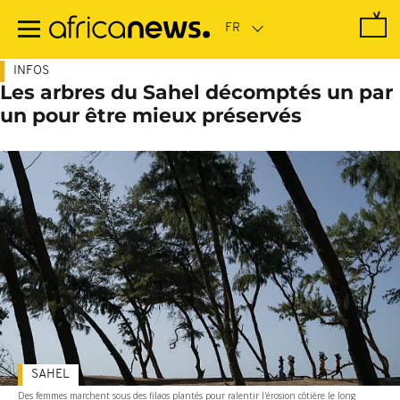
Passer
au
contenu
principal
INFOS
Les arbres du Sahel décomptés un par
un pour être mieux préservés
SAHEL
Des femmes marchent sous des filaos plantés pour ralentir l'érosion côtière le long