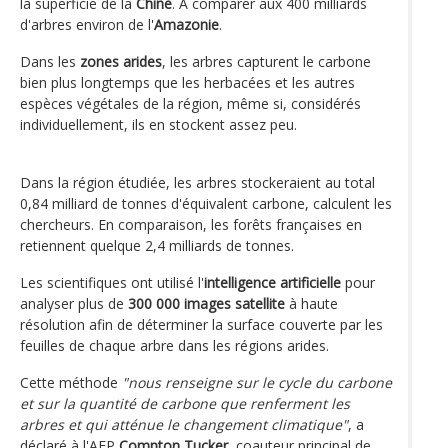
la superficie de la
Chine
. A comparer aux 400 milliards
d'arbres environ de l'
Amazonie
.
Dans les
zones arides
, les arbres capturent le carbone
bien plus longtemps que les herbacées et les autres
espèces végétales de la région, même si, considérés
individuellement, ils en stockent assez peu.
Dans la région étudiée, les arbres stockeraient au total
0,84 milliard de tonnes d'équivalent carbone, calculent les
chercheurs. En comparaison, les forêts françaises en
retiennent quelque 2,4 milliards de tonnes.
Les scientifiques ont utilisé l'
intelligence artificielle
pour
analyser plus de
300 000 images satellite
à haute
résolution afin de déterminer la surface couverte par les
feuilles de chaque arbre dans les régions arides.
Cette méthode
"nous renseigne sur le cycle du carbone
et sur la quantité de carbone que renferment les
arbres et qui atténue le changement climatique"
, a
déclaré à l'AFP
Compton Tucker
, coauteur principal de