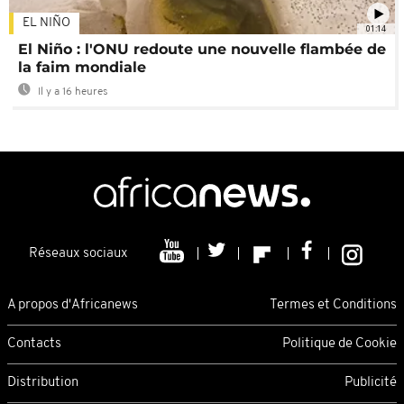
EL NIÑO
01:14
El Niño : l'ONU redoute une nouvelle flambée de
la faim mondiale
Il y a 16 heures
Réseaux sociaux
A propos d'Africanews
Termes et Conditions
Contacts
Politique de Cookie
Distribution
Publicité