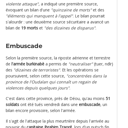
violente attaque"
, a indiqué une première source,
évoquant un bilan d'une
"quinzaine de morts"
et des
"éléments qui manquent à l'appel"
. Le bilan pourrait
s'alourdir : une deuxième source sécuritaire a avancé un
bilan de
19 morts
et
"des dizaines de disparus"
.
Embuscade
Selon la première source, la riposte aérienne et terrestre
de
l'armée burkinabè
a permis de
"neutraliser"
(tuer, ndlr)
des
"dizaines de terroristes"
. Et les opérations se
poursuivent, selon cette source,
"concentrées dans la
province de l'Oudalan qui connaît un regain de
violences depuis quelques jours"
.
C'est dans cette province, près de Déou, qu'au moins
51
soldats
ont été tués vendredi dans une
embuscade
, un
bilan encore provisoire, selon l'armée.
Il s'agit de l'attaque la plus meurtrière depuis l'arrivée au
pouvoir du
capitaine Ibrahim Traoré
, lors d'un putsch fin