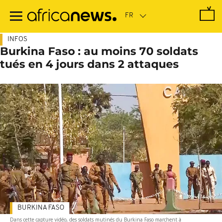
Passer
au
contenu
principal
INFOS
Burkina Faso : au moins 70 soldats
tués en 4 jours dans 2 attaques
BURKINA FASO
Dans cette capture vidéo, des soldats mutinés du Burkina Faso marchent à