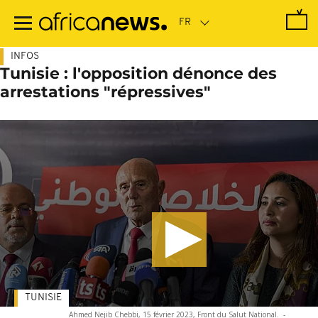
Passer
au
contenu
principal
INFOS
Tunisie : l'opposition dénonce des
arrestations "répressives"
TUNISIE
Ahmed Nejib Chebbi, 15 février 2023, Front du Salut National.
-