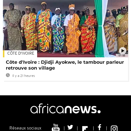
CÔTE D'IVOIRE
01:58
Côte d'Ivoire : Djidji Ayokwe, le tambour parleur
retrouve son village
Il y a 21 heures
Réseaux sociaux